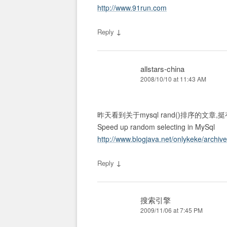
http://www.91run.com
↓
Reply
allstars-china
2008/10/10 at 11:43 AM
昨天看到关于mysql rand()排序的文章
Speed up random selecting in MySql
http://www.blogjava.net/onlykeke/archi
↓
Reply
搜索引擎
2009/11/06 at 7:45 PM