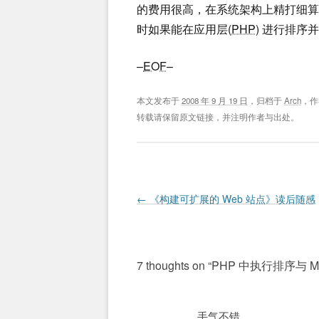
的费用很高，在系统架构上精打细
时如果能在应用层(
PHP
) 进行排
–
EOF
–
本文发布于
2008 年 9 月 19 日
，归档于
Arch
，
转载请保留原文链接，并注明作者与出处。
Post navigation
←
《构建可扩展的 Web 站点》读后随感
7 thoughts on “
PHP 中执行排序与 M
手气不错