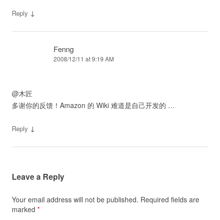
↓
Reply
Fenng
2008/12/11 at 9:19 AM
@木匠
多谢你的反馈！Amazon 的 Wiki 难道是自己开发的 …
↓
Reply
Leave a Reply
Your email address will not be published.
Required fields are
marked
*