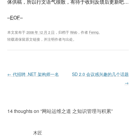
体供稿，所以行文语气很散，有待于收到反馈后更新吧…
–
EOF
–
本文发布于
2008 年 12 月 2 日
，归档于
Web
，作者
Fenng
。
转载请保留原文链接，并注明作者与出处。
Post navigation
←
代招聘 .NET 架构师一名
SD 2.0 会议感兴趣的几个话题
→
14 thoughts on “
网站运维之道 之知识管理与积累
”
木匠