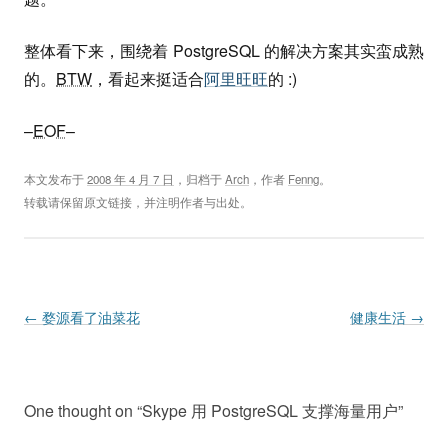
整体看下来，围绕着 PostgreSQL 的解决方案其实蛮成熟
的。
BTW
，看起来挺适合
阿里旺旺
的 :)
–
EOF
–
本文发布于
2008 年 4 月 7 日
，归档于
Arch
，作者
Fenng
。
转载请保留原文链接，并注明作者与出处。
Post navigation
←
婺源看了油菜花
健康生活
→
One thought on “
Skype 用 PostgreSQL 支撑海量用户
”