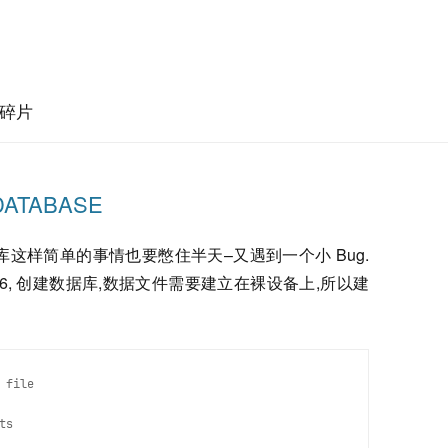
碎片
 DATABASE
这样简单的事情也要憋住半天–又遇到一个小 Bug.
本 9.2.0.6, 创建数据库,数据文件需要建立在裸设备上,所以建
file
