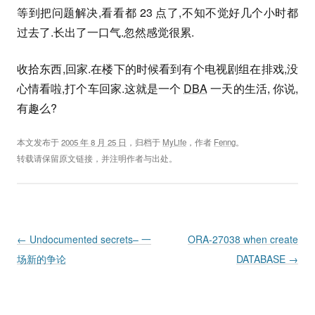
等到把问题解决,看看都 23 点了,不知不觉好几个小时都
过去了.长出了一口气.忽然感觉很累.
收拾东西,回家.在楼下的时候看到有个电视剧组在排戏,没
心情看啦,打个车回家.这就是一个
DBA
一天的生活, 你说,
有趣么?
本文发布于
2005 年 8 月 25 日
，归档于
MyLife
，作者
Fenng
。
转载请保留原文链接，并注明作者与出处。
Post navigation
←
Undocumented secrets– 一
ORA-27038 when create
场新的争论
DATABASE
→