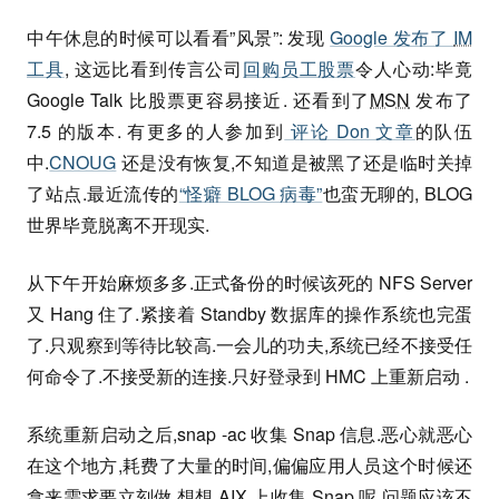
中午休息的时候可以看看”风景”: 发现
Google 发布了
IM
工具
, 这远比看到传言公司
回购员工股票
令人心动:毕竟
Google Talk 比股票更容易接近. 还看到了
MSN
发布了
7.5 的版本. 有更多的人参加到
评论 Don 文章
的队伍
中.
CNOUG
还是没有恢复,不知道是被黑了还是临时关掉
了站点.最近流传的
“怪癖 BLOG 病毒”
也蛮无聊的, BLOG
世界毕竟脱离不开现实.
从下午开始麻烦多多.正式备份的时候该死的 NFS Server
又 Hang 住了.紧接着 Standby 数据库的操作系统也完蛋
了.只观察到等待比较高.一会儿的功夫,系统已经不接受任
何命令了.不接受新的连接.只好登录到 HMC 上重新启动 .
系统重新启动之后,snap -ac 收集 Snap 信息.恶心就恶心
在这个地方,耗费了大量的时间,偏偏应用人员这个时候还
拿来需求要立刻做.想想 AIX 上收集 Snap 呢,问题应该不