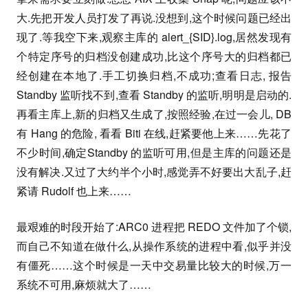
大.先把开发人员打发了再说.没想到,这个时候问题已经出
现了.等我空下来,观察主库的 alert_{SID}.log,居然发现有
个特定序号的归档没创建成功,比这个序号大的归档都已
经创建在本地了.手工切换归档,不成功;查看日志, 报告
Standby 监听找不到,查看 Standby 的监听,明明是启动的.
再看主库上,新的归档又生成了,按照经验,在过一会儿, DB
有 Hang 的危险, 看看 Biti 在线,赶紧要他上来……先花了
不少时间,确定Standby 的监听可用,但是主库的问题还是
没有解决.又过了大约半个小时,感觉弄不好要出大乱子,赶
紧请 Rudolf 也上来……
最艰难的时段开始了:ARC0 进程把 REDO 文件加了个锁,
而自己不知道在做什么,从操作系统的进程中看,似乎并没
有僵死……这个时候是一天中交易量比较大的时候,万一
系统不可用,麻烦就大了……