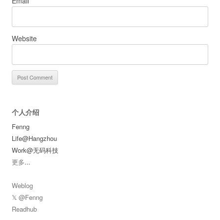
Email
*
Website
个人介绍
Fenng
Life@Hangzhou
Work@无码科技
更多
...
Weblog
𝕏 @Fenng
Readhub