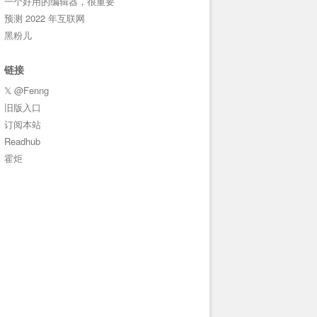
一个好用的编辑器，很重要
预测 2022 年互联网
黑粉儿
链接
𝕏 @Fenng
旧版入口
订阅本站
Readhub
霍炬