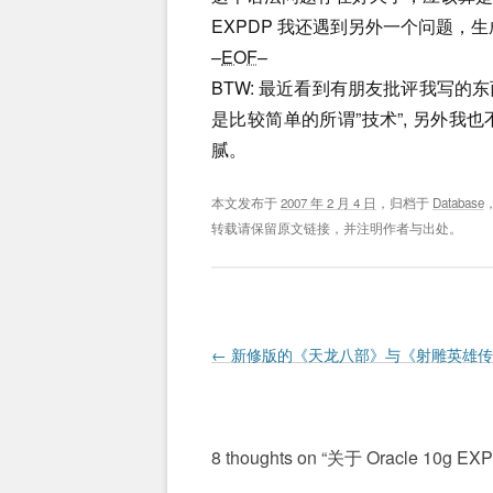
EXPDP 我还遇到另外一个问题，生
–
EOF
–
BTW: 最近看到有朋友批评我写
是比较简单的所谓”技术”, 另外
腻。
本文发布于
2007 年 2 月 4 日
，归档于
Database
转载请保留原文链接，并注明作者与出处。
Post navigation
←
新修版的《天龙八部》与《射雕英雄传
8 thoughts on “
关于 Oracle 10g E