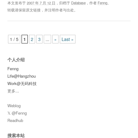
本文发布于
2007 年 7 月 12 日
，归档于
Database
，作者
Fenng
。
转载请保留原文链接，并注明作者与出处。
Post navigation
1 / 5
1
2
3
...
»
Last »
个人介绍
Fenng
Life@Hangzhou
Work@无码科技
更多
...
Weblog
𝕏 @Fenng
Readhub
搜索本站