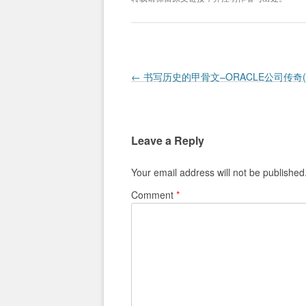
Post navigation
←
书写历史的甲骨文–ORACLE公司传奇(
Leave a Reply
Your email address will not be published
Comment
*