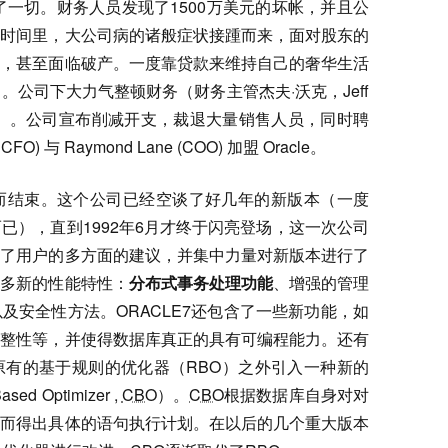
了一切。财务人员发现了1500万美元的坏帐，并且公
的时间里，大公司病的诸般症状接踵而来，面对股东的
淡，甚至面临破产。一度靠贷款来维持自己的奢华生活
住了。公司下大力气整顿财务（财务主管杰夫·沃克，Jeff
公司）。公司宣布削减开支，裁退大量销售人员，同时聘
CFO) 与 Raymond Lane (COO) 加盟 Oracle。
出而结束。这个公司已经空谈了好几年的新版本（一度
施而已），直到1992年6月才终于闪亮登场，这一次公司
取了用户的多方面的建议，并集中力量对新版本进行了
许多新的性能特性：
分布式事务处理功能
、增强的管理
及安全性方法。ORACLE7还包含了一些新功能，如
完整性等，并使得数据库真正的具有可编程能力。还有
原有的基于规则的优化器（RBO）之外引入一种新的
ased Optimizer ,
CBO
）。
CBO
根据数据库自身对对
从而得出具体的语句执行计划。在以后的几个重大版本