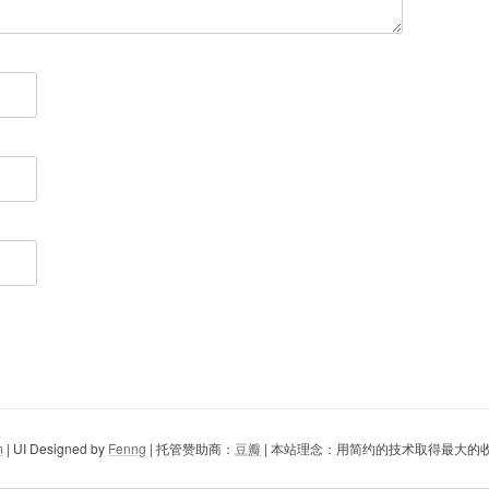
m
| UI Designed by
Fenng
| 托管赞助商：
豆瓣
| 本站理念：用简约的技术取得最大的收益