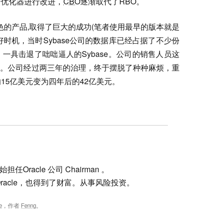
个优化器进行改进，
CBO
逐渐取代了RBO。
正出色的产品,取得了巨大的成功(笔者使用最早的版本就是
时机，当时Sybase公司的数据库已经占据了不少份
，一具击退了咄咄逼人的Sybase。公司的销售人员这
候。公司经过两三年的治理，终于摆脱了种种麻烦，重
15亿美元变为四年后的42亿美元。
 年开始担任Oracle 公司 Chairman 。
出 Oracle，也得到了财富。从事风险投资。
e
，作者
Fenng
。