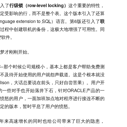
引入了
行级锁（row-level locking）
这个重要的特性，
锁定受影响的行，而不是整个表。这个版本引入了还算
nguage extension to
SQL
）语言。第6版还引入了
联
用过程中创建联机的备份，这极大地增强了可用性。同
P
软件。
梦才刚刚开始。
够–那个时候公司规模小，基本上都是客户帮助免费测
迫不及待开始使用的用户就怨声载道。这是个根本就没
lison，大话总要说在前头，只好自尝苦果）。用户开
E的一些对手也开始落井下石，针对ORACLE产品的一
付愤怒的用户，一面加班加点地对程序进行接连不断的
定的版本，暂时平息了用户的愤怒。
年来高速增长的同时也给公司带来了巨大的隐患，