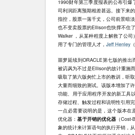
1990财年第三季度报表的公布引爆
司利润距离预期相差甚远。接下来
指控，股票一落千丈，公司前景暗
也不变卖股票的Ellison也快撑不
Walker ，从某种程度上解救了
用了专门的管理人才，
Jeff Henley
（
噩梦延续到ORACLE第七版的推
被讥讽为不过是Ellison的故计重
吸取了第六版匆忙上市的教训，听
大量而细致的测试。该版本增加了
功能、用于应用程序开发的新工具以
存储过程、触发过程和说明性引用
一点必需要说明的是，这个版本在
优化器：
基于开销的优化器
（Cost-B
象的统计来计算语句的执行开销，