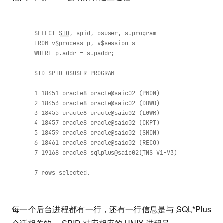
SELECT 
SID
, spid, osuser, s.program

FROM v$process p, v$session s

WHERE p.addr = s.paddr; 
SID
 SPID OSUSER PROGRAM

------------------------------------------------------
1 18451 oracle8 oracle@saic02 (PMON)

2 18453 oracle8 oracle@saic02 (DBW0)

3 18455 oracle8 oracle@saic02 (LGWR)

4 18457 oracle8 oracle@saic02 (CKPT)

5 18459 oracle8 oracle@saic02 (SMON)

6 18461 oracle8 oracle@saic02 (RECO)

7 19168 oracle8 sqlplus@saic02(
TNS
 V1-V3)  
每一个后台进程都有一行，还有一行信息是与
SQL
*Plus
会话相关的， SPID 对应相应的 UNIX 进程号。