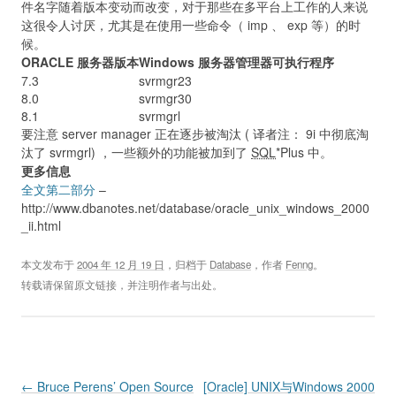
件名字随着版本变动而改变，对于那些在多平台上工作的人来说
这很令人讨厌，尤其是在使用一些命令（ imp 、 exp 等）的时
候。
ORACLE 服务器版本
Windows 服务器管理器可执行程序
7.3
svrmgr23
8.0
svrmgr30
8.1
svrmgrl
要注意 server manager 正在逐步被淘汰 ( 译者注： 9i 中彻底淘
汰了 svrmgrl) ，一些额外的功能被加到了
SQL
*Plus 中。
更多信息
全文第二部分
–
http://www.dbanotes.net/database/oracle_unix_windows_2000
_ii.html
本文发布于
2004 年 12 月 19 日
，归档于
Database
，作者
Fenng
。
转载请保留原文链接，并注明作者与出处。
Post navigation
←
Bruce Perens’ Open Source
[Oracle] UNIX与Windows 2000