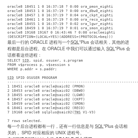
oracle8 18451 1 0 16:37:18 ? 0:00 ora_pmon_eighti

oracle8 18453 1 0 16:37:19 ? 0:00 ora_dbw0_eighti

oracle8 18457 1 0 16:37:19 ? 0:04 ora_ckpt_eighti

oracle8 18461 1 0 16:37:19 ? 0:00 ora_reco_eighti

oracle8 18455 1 0 16:37:19 ? 0:02 ora_lgwr_eighti

oracle8 18459 1 0 16:37:19 ? 0:01 ora_smon_eighti

oracle8 19168 19167 0 16:43:46 ? 0:00 oracleeighti

最后一行的 ORACLE 进程与一个
SQL
*Plus 会话相关，其他的进
程都是后台进程。在 ORACLE 中我们可以通过输入
SQL
*Plus 会
话察看这些进程：
SELECT 
SID
, spid, osuser, s.program

FROM v$process p, v$session s

WHERE p.addr = s.paddr; 
SID
 SPID OSUSER PROGRAM

-------------------------------------------------------------
1 18451 oracle8 oracle@saic02 (PMON)

2 18453 oracle8 oracle@saic02 (DBW0)

3 18455 oracle8 oracle@saic02 (LGWR)

4 18457 oracle8 oracle@saic02 (CKPT)

5 18459 oracle8 oracle@saic02 (SMON)

6 18461 oracle8 oracle@saic02 (RECO)

7 19168 oracle8 sqlplus@saic02(
TNS
 V1-V3)  
每一个后台进程都有一行，还有一行信息是与
SQL
*Plus 会话相
关的， SPID 对应相应的 UNIX 进程号。