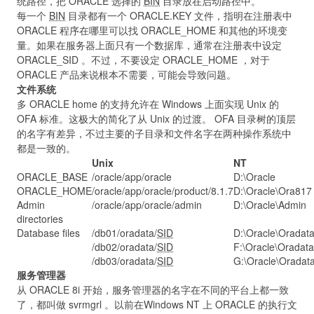
统路径，把 ORACLE 选择的
BIN
目录放在启动路径中。
每一个
BIN
目录都有一个 ORACLE.KEY 文件，指明在注册表中
ORACLE 程序在哪里可以找 ORACLE_HOME 和其他的环境变
量。如果在服务器上面只有一个数据库，通常在注册表中设定
ORACLE_SID 。不过，不要设定 ORACLE_HOME ，对于
ORACLE 产品来说根本不需要，可能会导致问题。
文件系统
多 ORACLE home 的支持允许在 Windows 上面实现 Unix 的
OFA 标准。这极大的简化了从 Unix 的过渡。 OFA 目录树的顶层
的名字有差异，不过主要的子目录和文件名字在两种操作系统中
都是一致的。
Unix
NT
ORACLE_BASE
/oracle/app/oracle
D:\Oracle
ORACLE_HOME
/oracle/app/oracle/product/8.1.7
D:\Oracle\Ora817
Admin
/oracle/app/oracle/admin
D:\Oracle\Admin
directories
Database files
/db01/oradata/
SID
D:\Oracle\Oradat
/db02/oradata/
SID
F:\Oracle\Oradata
/db03/oradata/
SID
G:\Oracle\Oradat
服务管理器
从 ORACLE 8i 开始，服务管理器的名字在不同的平台上都一致
了，都叫做 svrmgrl 。以前在Windows NT 上 ORACLE 的执行文