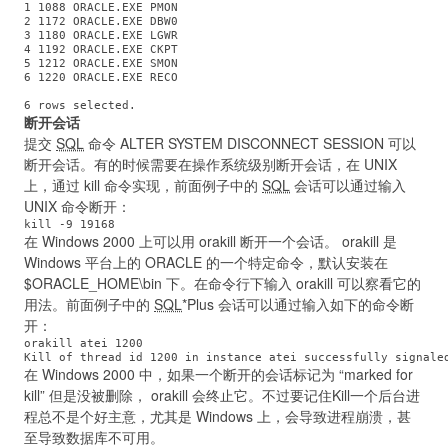
1 1088 ORACLE.EXE PMON

2 1172 ORACLE.EXE DBW0

3 1180 ORACLE.EXE LGWR

4 1192 ORACLE.EXE CKPT

5 1212 ORACLE.EXE SMON

6 1220 ORACLE.EXE RECO 
断开会话
提交
SQL
命令 ALTER SYSTEM DISCONNECT SESSION 可以
断开会话。有的时候需要在操作系统级别断开会话，在 UNIX
上，通过 kill 命令实现，前面例子中的
SQL
会话可以通过输入
UNIX 命令断开：
在 Windows 2000 上可以用 orakill 断开一个会话。 orakill 是
Windows 平台上的 ORACLE 的一个特定命令，默认安装在
$ORACLE_HOME\bin 下。在命令行下输入 orakill 可以察看它的
用法。前面例子中的
SQL
*Plus 会话可以通过输入如下的命令断
开：
orakill atei 1200

在 Windows 2000 中，如果一个断开的会话标记为 “marked for
kill” 但是没被删除， orakill 会终止它。不过要记住Kill一个后台进
程总不是个好主意，尤其是 Windows 上，会导致进程崩溃，甚
至导致数据库不可用。