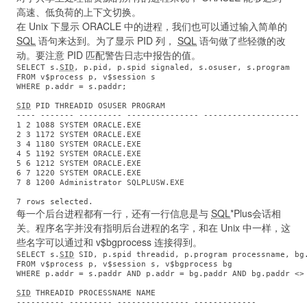
高速、低负荷的上下文切换。
在 Unix 下显示 ORACLE 中的进程，我们也可以通过输入简单的
SQL
语句来达到。为了显示 PID 列，
SQL
语句做了些轻微的改
动。要注意 PID 匹配警告日志中报告的值。
SELECT s.
SID
, p.pid, p.spid signaled, s.osuser, s.program

FROM v$process p, v$session s

WHERE p.addr = s.paddr; 
SID
 PID THREADID OSUSER PROGRAM

---- ------- --------- --------------- --------------------

1 2 1088 SYSTEM ORACLE.EXE

2 3 1172 SYSTEM ORACLE.EXE

3 4 1180 SYSTEM ORACLE.EXE

4 5 1192 SYSTEM ORACLE.EXE

5 6 1212 SYSTEM ORACLE.EXE

6 7 1220 SYSTEM ORACLE.EXE

7 8 1200 Administrator SQLPLUSW.EXE  
每一个后台进程都有一行，还有一行信息是与
SQL
*Plus会话相
关。程序名字并没有指明后台进程的名字，和在 Unix 中一样，这
些名字可以通过和 v$bgprocess 连接得到。
SELECT s.
SID
 SID, p.spid threadid, p.program processname, bg.
FROM v$process p, v$session s, v$bgprocess bg

WHERE p.addr = s.paddr AND p.addr = bg.paddr AND bg.paddr <>
SID
 THREADID PROCESSNAME NAME

---------- --------- --------------- -------------
