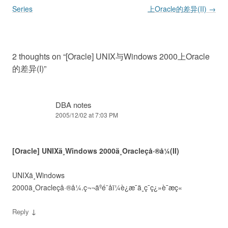
Series
上Oracle的差异(II)
→
2 thoughts on “
[Oracle] UNIX与Windows 2000上Oracle
的差异(I)
”
DBA notes
2005/12/02 at 7:03 PM
[Oracle] UNIXä¸Windows 2000ä¸Oracleçå·®å¼(II)
UNIXä¸Windows
2000ä¸Oracleçå·®å¼.ç¬¬äºé¨åï¼è¿æ¯ä¸ç¯ç¿»è¯æç«
↓
Reply