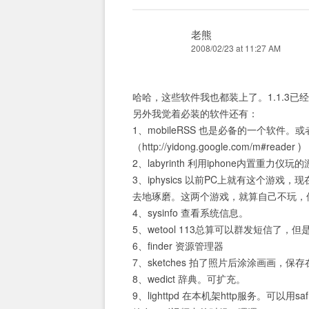
老熊
2008/02/23 at 11:27 AM
哈哈，这些软件我也都装上了。1.1.3已经
另外我觉着必装的软件还有：
1、mobileRSS 也是必备的一个软件。或
（http://yidong.google.com/m#reader )
2、labyrinth 利用iphone内置重力仪玩
3、iphysics 以前PC上就有这个游戏，
去地琢磨。这两个游戏，就算自己不玩，
4、sysinfo 查看系统信息。
5、wetool 113总算可以群发短信了
6、finder 资源管理器
7、sketches 拍了照片后涂涂画画，保
8、wedict 辞典。可扩充。
9、lighttpd 在本机架http服务。可以用