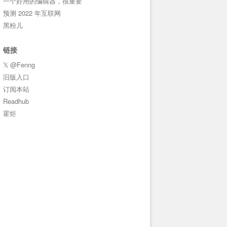
一个好用的编辑器，很重要
预测 2022 年互联网
黑粉儿
链接
𝕏 @Fenng
旧版入口
订阅本站
Readhub
霍炬