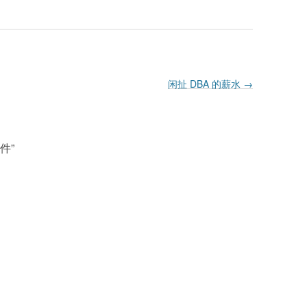
闲扯 DBA 的薪水
→
软件
”