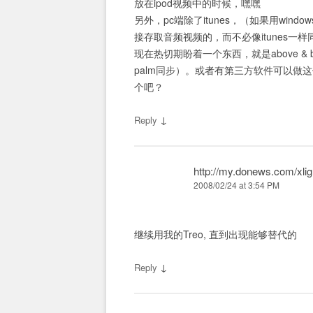
放在ipod视频中的时候，嘿嘿
另外，pc端除了itunes，（如果用windows的话
接存取音频视频的，而不必像itunes一样同步）
现在热切期盼着一个东西，就是above & 
palm同步）。或者有第三方软件可以做这件
个吧？
↓
Reply
http://my.donews.com/xlig
2008/02/24 at 3:54 PM
继续用我的Treo, 直到出现能够替代的
↓
Reply