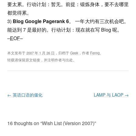
要太累。行动计划：暂无。前提：锻炼身体，要不去哪里
都觉得累。
3)
Blog Google Pagerank 6
。 一年大约有三次机会吧。
能达到 7 是最好的。行动计划：现在就在写 Blog 呢。
–
EOF
–
本文发布于
2007 年 1 月 26 日
，归档于
Geek
，作者
Fenng
。
转载请保留原文链接，并注明作者与出处。
Post navigation
←
英语口语的僵化
LAMP 与 LAOP
→
16 thoughts on “
Wish List (Version 2007)
”