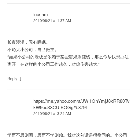
lousam
2010/08/21 at 1:37 AM
长夜漫漫，无心睡眠。
不论大小公司，自己做主。
“如果小公司的老板是依赖于某些潜规则赚钱，那么你尽快想办法
离开，在这样的小公司工作越久，对你伤害越大.”
↓
Reply
https://me.yahoo.com/a/JWl1OnYmjJ8kRR80Tv
kW9ed3XCU.SOGg#b879f
2010/08/21 at 3:24 AM
学而不思则罔，思而不学则殆。我对这句话是很赞同的。小公司