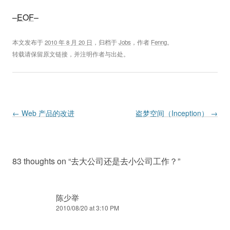
–
EOF
–
本文发布于
2010 年 8 月 20 日
，归档于
Jobs
，作者
Fenng
。
转载请保留原文链接，并注明作者与出处。
Post navigation
←
Web 产品的改进
盗梦空间（Inception）
→
83 thoughts on “
去大公司还是去小公司工作？
”
陈少举
2010/08/20 at 3:10 PM