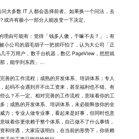
问大多数 IT 人都会选择前者。如果换一个问法，去
)工作？或许有极小一部分人能改变一下决定。
工作的理由可能有：觉得「钱多人傻，干嘛不去？」；有
有人被小公司的眉毛胡子一把抓吓怕了，认为大公司「正
千万用户，数千台机器，数亿 PageView，想想就
那，能学到东西」…
对完善的工作流程；成熟的开发体系、培训体系；专人
收，起码不会遇到开不出工资来，甚至福利也不错。有
这些么？不一定。相对完善的工作流程，意味着你的工
很多；成熟的开发体系、培训体系，未必能释放你的全
挥威力；专业人做专业事，看起来是好事，但同时也意
，意味着你更依赖于整个体系，自己做不了什么事情，
工资和待遇，大家应该明白，在当前的形势下，你依赖
辈子的工资只能交给银行…