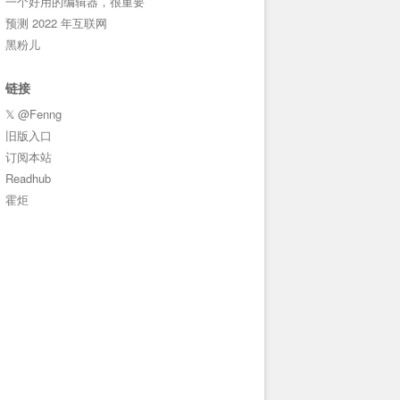
一个好用的编辑器，很重要
预测 2022 年互联网
黑粉儿
链接
𝕏 @Fenng
旧版入口
订阅本站
Readhub
霍炬