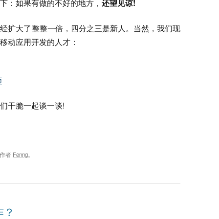
下：如果有做的不好的地方，
还望见谅!
已经扩大了整整一倍，四分之三是新人。当然，我们现
移动应用开发的人才：
师
们干脆一起谈一谈!
作者
Fenng
。
作？