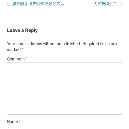
Post navigation
←
如果想让用户创作更好的内容
万维网 30 年
→
Leave a Reply
Your email address will not be published.
Required fields are
marked
*
Comment
*
Name
*