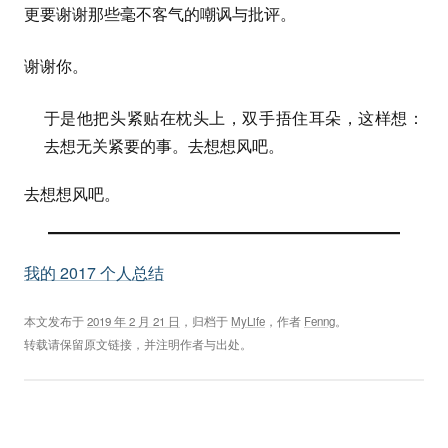
更要谢谢那些毫不客气的嘲讽与批评。
谢谢你。
于是他把头紧贴在枕头上，双手捂住耳朵，这样想：
去想无关紧要的事。去想想风吧。
去想想风吧。
我的 2017 个人总结
本文发布于
2019 年 2 月 21 日
，归档于
MyLife
，作者
Fenng
。
转载请保留原文链接，并注明作者与出处。