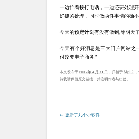
一边忙着接打电话，一边还要处理
好抓紧处理．同时做两件事情的确不容
今天的预定计划有没有做到,等明天
今天有个好消息是三大门户网站之一
付改变电子商务.”
本文发布于
2005 年 4 月 11 日
，归档于
MyLife
，
转载请保留原文链接，并注明作者与出处。
Post navigation
←
更新了几个小软件