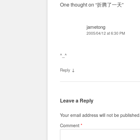
One thought on “
折腾了一天
”
jametong
2005/04/12 at 6:30 PM
^_^
↓
Reply
Leave a Reply
Your email address will not be published
Comment
*