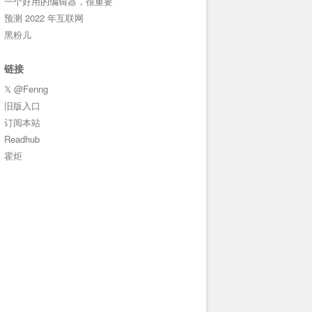
一个好用的编辑器，很重要
预测 2022 年互联网
黑粉儿
链接
𝕏 @Fenng
旧版入口
订阅本站
Readhub
霍炬