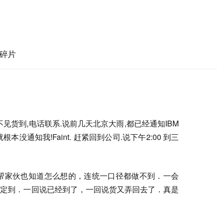
碎片
见货到,电话联系.说前几天北京大雨,都已经通知IBM
本没通知我!Faint. 赶紧回到公司.说下午2:00 到三
这帮家伙也知道怎么想的，连统一口径都做不到．一会
肯定到．一回说已经到了，一回说货又弄回去了．真是