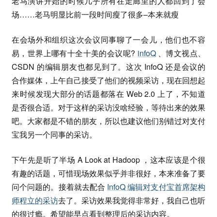
老马演讲开始的时候几乎所有在走廊里的人都回到了会
场……老马明显比前一段时间瘦了很多–本来就瘦
在会场外和组织这次会议同事聊了一会儿，他们也不容
易，世界上哪有十全十美的会议呢?
infoQ
、博文视点、
CSDN 的编辑朋友也都见到了。这次 InfoQ 还是会议的
合作媒体，上午自己接受了他们的视频采访，现在回想起
来时候发现大部分的话题都落在 Web 2.0 上了，不知道
是否很合适。对于这样的采访没啥经验，等待出来的效果
吧。大家都是不错的朋友，所以也建议他们别错过对支付
宝我另一个同事的采访。
下午先是听了半场 A Look at Hadoop ，这本应该是个很
有趣的话题，可惜现场效果似乎并非很好，本来准备了要
问个问题的。接着就去配合
InfoQ 编辑对支付宝首席架构
师程立的采访
去了。采访效果我觉得非常好，我自己也听
的很过瘾。希望能早点看到整理后的采访内容。