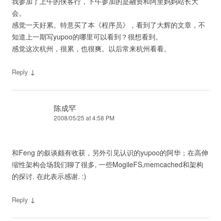
我参加了上午的侠客行，下午参加的是融资和阿里妈妈站长大
会。
感觉一天好累。特意买了本《程序员》，看到了大辉的文章，不
知道上一期写yupoo的哪里可以看到？很想看到。
感觉这次杭州，很累，也很爽。以后常来杭州看看。
↓
Reply
陈成罕
2008/05/25 at 4:58 PM
和Feng 的叙谈颇有收获，另外引见认识的yupoo的阿华；在高伸
缩性架构会场我们聊了很多, 一些MogileFS,memcached和架构
的探讨. 在此表示感谢. :)
↓
Reply