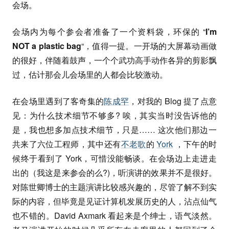
会场。
会场内为每个参会者准备了一个资料袋，环保的 “
I’m
NOT a plastic bag
“，值得一提。一开场的大屏幕动画做
的很好，伴随着鼓声，一个个武功高手动作各异的剪影飘
过，估计那会儿会场里的人都会比较激动。
在会场里遇到了客奇集的
陈成罕
，对我的 Blog 提了点意
见：为什么技术细节不够多? 唉，其实当时没告诉他的
是，我也想多加点技术细节，只是…… 这次他们那边一
共来了六位工程师，其中还有
不老歌
的
York
，下午的时
候终于看到了 York，可惜没能畅谈。在会场边上走进走
出的（我这是来参会的么?)，听演讲的效果并不是很好。
对陈世卿博士的主题演讲比较感兴趣的，尽管了解不到实
际的内容，但毕竟是见证计算机发展历史的人，沾点仙气
也不错的。David Axmark 看起来是个绅士，语气淡然。