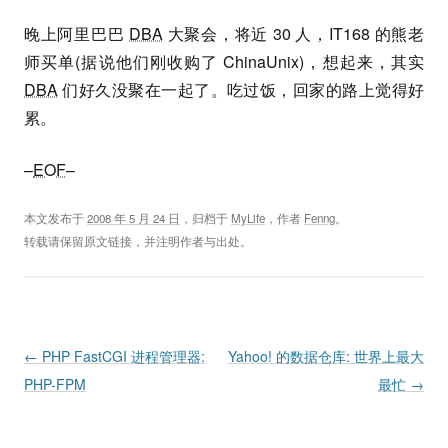
晚上阿里巴巴
DBA
大聚会，将近 30 人，IT168 的熊老
师买单(据说他们刚收购了 ChinaUnix)，想起来，其实
DBA
们好久没聚在一起了。吃过饭，回家的路上觉得好
累。
–
EOF
–
本文发布于
2008 年 5 月 24 日
，归档于
MyLife
，作者
Fenng
。
转载请保留原文链接，并注明作者与出处。
Post navigation
←
PHP FastCGI 进程管理器:
Yahoo! 的数据仓库: 世界上最大
PHP-FPM
最忙
→