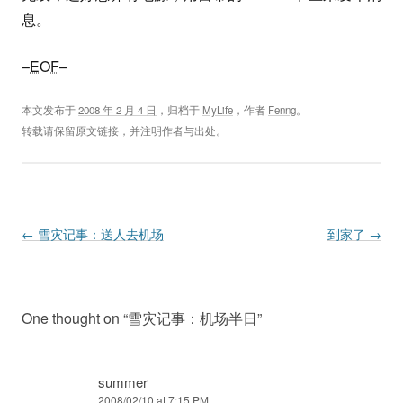
息。
–
EOF
–
本文发布于
2008 年 2 月 4 日
，归档于
MyLife
，作者
Fenng
。
转载请保留原文链接，并注明作者与出处。
Post navigation
←
雪灾记事：送人去机场
到家了
→
One thought on “
雪灾记事：机场半日
”
summer
2008/02/10 at 7:15 PM