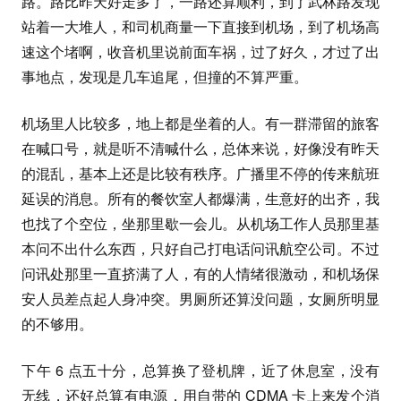
路。路比昨天好走多了，一路还算顺利，到了武林路发现
站着一大堆人，和司机商量一下直接到机场，到了机场高
速这个堵啊，收音机里说前面车祸，过了好久，才过了出
事地点，发现是几车追尾，但撞的不算严重。
机场里人比较多，地上都是坐着的人。有一群滞留的旅客
在喊口号，就是听不清喊什么，总体来说，好像没有昨天
的混乱，基本上还是比较有秩序。广播里不停的传来航班
延误的消息。所有的餐饮室人都爆满，生意好的出齐，我
也找了个空位，坐那里歇一会儿。从机场工作人员那里基
本问不出什么东西，只好自己打电话问讯航空公司。不过
问讯处那里一直挤满了人，有的人情绪很激动，和机场保
安人员差点起人身冲突。男厕所还算没问题，女厕所明显
的不够用。
下午 6 点五十分，总算换了登机牌，近了休息室，没有
无线，还好总算有电源，用自带的 CDMA 卡上来发个消