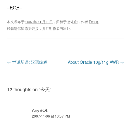
–
EOF
–
本文发布于
2007 年 11 月 6 日
，归档于
MyLife
，作者
Fenng
。
转载请保留原文链接，并注明作者与出处。
Post navigation
←
世说新语: 汉语编程
About Oracle 10g/11g AWR
→
12 thoughts on “
今天
”
AnySQL
2007/11/06 at 10:57 PM