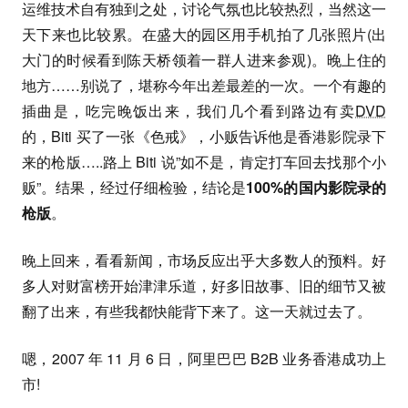
运维技术自有独到之处，讨论气氛也比较热烈，当然这一
天下来也比较累。在盛大的园区用手机拍了几张照片(出
大门的时候看到陈天桥领着一群人进来参观)。晚上住的
地方……别说了，堪称今年出差最差的一次。一个有趣的
插曲是，吃完晚饭出来，我们几个看到路边有卖
DVD
的，Biti 买了一张《色戒》，小贩告诉他是香港影院录下
来的枪版…..路上 Biti 说”如不是，肯定打车回去找那个小
贩”。结果，经过仔细检验，结论是
100%的国内影院录的
枪版
。
晚上回来，看看新闻，市场反应出乎大多数人的预料。好
多人对财富榜开始津津乐道，好多旧故事、旧的细节又被
翻了出来，有些我都快能背下来了。这一天就过去了。
嗯，2007 年 11 月 6 日，阿里巴巴 B2B 业务香港成功上
市!