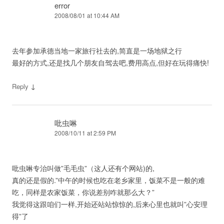
error
2008/08/01 at 10:44 AM
去年参加承德当地一家旅行社去的,简直是一场地狱之行
最好的方式,还是找几个朋友自驾去吧,费用高点,但好在玩得痛快!
↓
Reply
吡虫啉
2008/10/11 at 2:59 PM
吡虫啉专治叫做”毛毛虫”（这人还有个网站)的,
真的还是假的.”中午的时候也吃在老乡家里，饭菜不是一般的难
吃，同样是农家饭菜，你说差别咋就那么大？”
我觉得这跟咱们一样,开始还站站惊惊的,后来心里也就叫”心安理
得”了