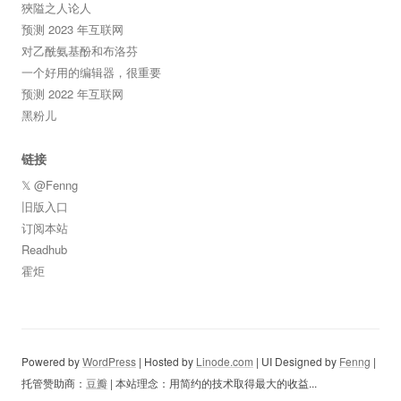
狹隘之人论人
预测 2023 年互联网
对乙酰氨基酚和布洛芬
一个好用的编辑器，很重要
预测 2022 年互联网
黑粉儿
链接
𝕏 @Fenng
旧版入口
订阅本站
Readhub
霍炬
Powered by
WordPress
| Hosted by
Linode.com
| UI Designed by
Fenng
|
托管赞助商：
豆瓣
| 本站理念：用简约的技术取得最大的收益...