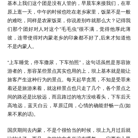
基本上我们这个团是没有人管的，早晨车来接我们，在草
原上逛一天，中午的时候也吃在老乡家里，饭菜不是一般
的难吃，同样是农家饭菜，你说差别咋就那么大？记得我
们那个团好对人对这个”毛毛虫”很不满，觉得他厚此薄
彼，连带使得对内蒙老乡的印象都不好了,后来才知道他
不是内蒙人。
“上车睡觉，停车撒尿，下车拍照”，这句话虽然是形容旅
游者的，形容某些景点其实也用的上，坝上基本就是能让
旅客产生这种行为的景点。每天起早贪黑，不知是受罪来
着还是旅游来着，就这样景点也只走了几个，各个景点之
间的路还是比较远，而且路过的地方没啥看头，下车后天
高地远，蓝天白云，草原辽阔，心情的确能舒畅一点(如
果不累的话)。
国庆期间去内蒙，不是个很恰当的时候，坝上九月过后就