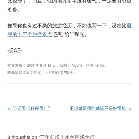
比较冷了，而且，住的地方多半没有暖气，一定要有心里
准备。
如果你也有过不爽的旅游经历，不如也写一下，没准比
最
黑的十三个旅游景点
还黑, 给丫曝光。
–
EOF
–
本文发布于
2007 年 9 月 16 日
，归档于
MyLife
，作者
Fenng
。
转载请保留原文链接，并注明作者与出处。
Post navigation
←
谁还看《程序员》?
不想做厨师的裁缝不是好司机
→
8 thoughts on “
三年前坝上木兰围场之行
”