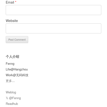
Email
*
Website
个人介绍
Fenng
Life@Hangzhou
Work@无码科技
更多
...
Weblog
𝕏 @Fenng
Readhub