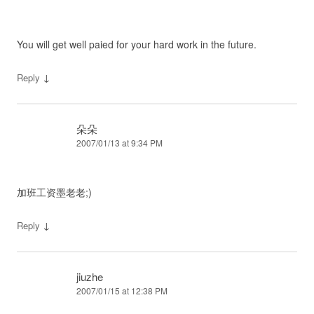
You will get well paied for your hard work in the future.
↓
Reply
朵朵
2007/01/13 at 9:34 PM
加班工资墨老老;)
↓
Reply
jiuzhe
2007/01/15 at 12:38 PM