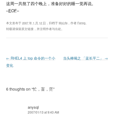
这周一共熬了四个晚上，准备好好的睡一觉再说。
–
EOF
–
本文发布于
2007 年 1 月 12 日
，归档于
MyLife
，作者
Fenng
。
转载请保留原文链接，并注明作者与出处。
Post navigation
←
RHEL4 上 top 命令的一个小
当头棒喝之 「蓝长平二」
→
变化
6 thoughts on “
忙，盲，茫
”
anysql
2007/01/13 at 9:43 AM