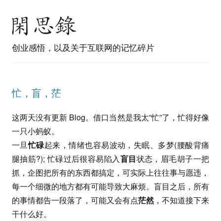
创业感悟，以及关于互联网的记忆碎片
忙，盲，茫
这两天没有更新 Blog。借口当然是我太”忙”了，忙得好像
一只小蚂蚁。
一旦
忙碌
起来，情绪也容易波动，失眠、多梦(腰酸背痛
腿抽筋?); 忙碌过后很容易陷入
盲目
状态，眉毛胡子一把
抓，企图把所有的东西都搞定，可实际上往往事与愿违，
每一个细微的地方都有可能导致大麻烦。盲目之后，所有
的事情都告一段落了，可能又会有点
茫然
，不知道接下来
干什么好。