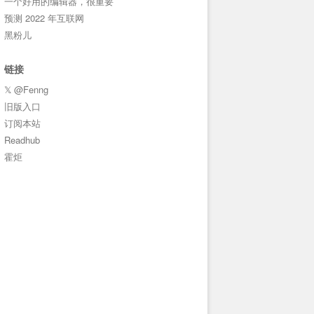
一个好用的编辑器，很重要
预测 2022 年互联网
黑粉儿
链接
𝕏 @Fenng
旧版入口
订阅本站
Readhub
霍炬