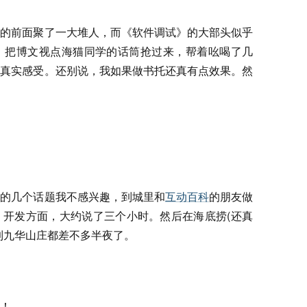
朱的前面聚了一大堆人，而《软件调试》的大部头似乎
，把博文视点海猫同学的话筒抢过来，帮着吆喝了几
的真实感受。还别说，我如果做书托还真有点效果。然
他的几个话题我不感兴趣，到城里和
互动百科
的朋友做
、开发方面，大约说了三个小时。然后在海底捞(还真
到九华山庄都差不多半夜了。
！