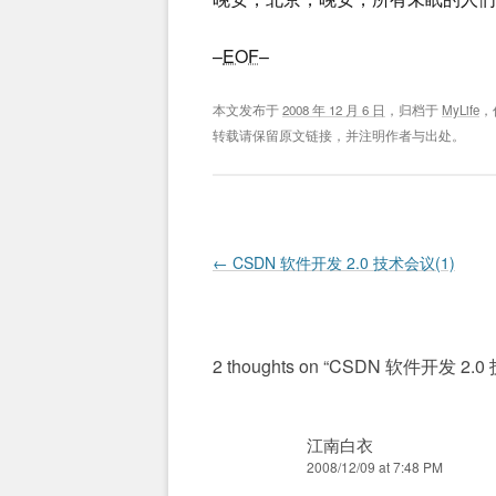
–
EOF
–
本文发布于
2008 年 12 月 6 日
，归档于
MyLife
，
转载请保留原文链接，并注明作者与出处。
Post navigation
←
CSDN 软件开发 2.0 技术会议(1)
2 thoughts on “
CSDN 软件开发 2.0
江南白衣
2008/12/09 at 7:48 PM