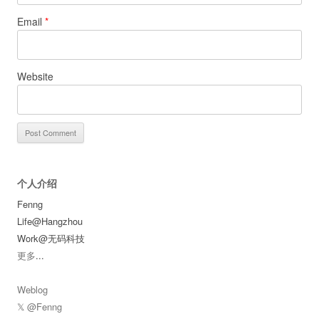
Email
*
Website
个人介绍
Fenng
Life@Hangzhou
Work@无码科技
更多
...
Weblog
𝕏 @Fenng