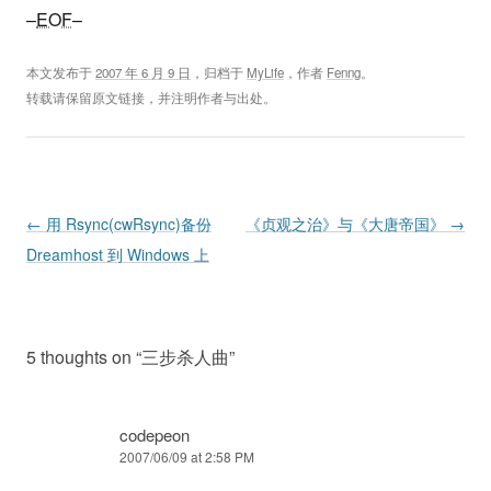
–
EOF
–
本文发布于
2007 年 6 月 9 日
，归档于
MyLife
，作者
Fenng
。
转载请保留原文链接，并注明作者与出处。
Post navigation
←
用 Rsync(cwRsync)备份
《贞观之治》与《大唐帝国》
→
Dreamhost 到 Windows 上
5 thoughts on “
三步杀人曲
”
codepeon
2007/06/09 at 2:58 PM