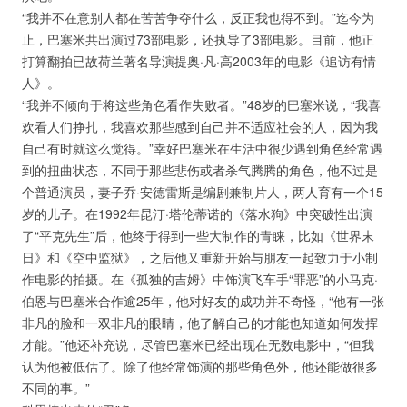
“我并不在意别人都在苦苦争夺什么，反正我也得不到。”迄今为
止，巴塞米共出演过73部电影，还执导了3部电影。目前，他正
打算翻拍已故荷兰著名导演提奥·凡·高2003年的电影《追访有情
人》。
“我并不倾向于将这些角色看作失败者。”48岁的巴塞米说，“我喜
欢看人们挣扎，我喜欢那些感到自己并不适应社会的人，因为我
自己有时就这么觉得。”幸好巴塞米在生活中很少遇到角色经常遇
到的扭曲状态，不同于那些悲伤或者杀气腾腾的角色，他不过是
个普通演员，妻子乔·安德雷斯是编剧兼制片人，两人育有一个15
岁的儿子。在1992年昆汀·塔伦蒂诺的《落水狗》中突破性出演
了“平克先生”后，他终于得到一些大制作的青睐，比如《世界末
日》和《空中监狱》，之后他又重新开始与朋友一起致力于小制
作电影的拍摄。在《孤独的吉姆》中饰演飞车手“罪恶”的小马克·
伯恩与巴塞米合作逾25年，他对好友的成功并不奇怪，“他有一张
非凡的脸和一双非凡的眼睛，他了解自己的才能也知道如何发挥
才能。”他还补充说，尽管巴塞米已经出现在无数电影中，“但我
认为他被低估了。除了他经常饰演的那些角色外，他还能做很多
不同的事。”