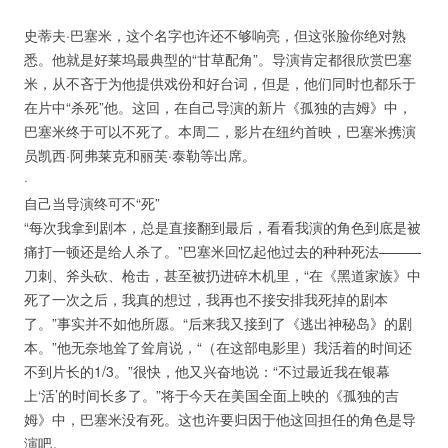
史蒂夫·巴塞米，这个名字也许还不够响亮，但这张脸你绝对熟
悉。他就是好莱坞最典型的“甘草配角”。导演肯定都很欣赏巴塞
米，从不吝于为他提供戏份和好台词，但是，他们同时也都乐于
在片中“杀死”他。这回，在自己导演的新片《孤独的吉姆》中，
巴塞米终于可以不死了。本周二，影片在纽约首映，巴塞米携演
员凯西·阿弗莱克和丽芙·泰勒等出席。
·
自己当导演终可不“死”
“每次我拿到剧本，总是直接翻到最后，看看我演的角色到底是被
痛打一顿还是给人杀了。”巴塞米回忆起他过去的种种死法———
刀刺、斧头砍、枪击，甚至被扔进碎木机里，“在《黑道家族》中
死了一次之后，我真的想过，我再也不接安排我死掉的剧本
了。”事实并不如他所愿。“后来我又接到了《逃出神秘岛》的剧
本。”他无奈地耸了耸肩说，“（在这部电影里）我活着的时间还
不到片长的1/3。”很快，他又兴奋地说：“不过最近我在银幕
上‘活’的时间长多了。”将于今天在美国全面上映的《孤独的吉
姆》中，巴塞米没有死。这也许要归因于他这回担任的角色是导
演吧。