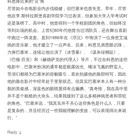
科恩捧出来的“丑”角
尽管如今在电影业内步伐稳健，但巴塞米也曾失意。早年，尽管
他在李·斯特拉斯堡喜剧学院学习过表演，但参加大学入学考试时
还是落榜了。高中时，他曾得到一个学校剧团的角色，但始终没
等到出场的机会。上世纪80年代他曾当过消防员，还在舞台喜剧
中跑过一阵龙套。直到1986年在《浮沉》中饰演了一位身患艾滋
病的音乐家，他才建立了一点声名。后来，科恩兄弟慧眼识珠，
力捧巴塞米，连续让他出演了《冰雪暴》、《谋杀绿脚趾》、
《巴顿·芬克》和《赫德萨克的代理人》等片，不过在科恩的这些
电影中，巴塞米扮演的通常都是眼露凶光、唾沫飞溅的野蛮人。
导演们都很为巴塞米的容貌吸引，喜欢拍摄他的脸部特写，因此
他的脸在影片中经常处于变形状态。但其实巴塞米本人有一种分
裂的英俊感，深蓝色的眼睛显得有点腼腆。“真奇怪，我在高中里
并不是个粗糙的大块头，结果我接到了这么多精神病患者和罪犯
的角色。”巴塞米说，“我其实并不关心这些角色是什么人，只要
是复杂的，并且经历过一些我能理解的变故，可以表现得出来就
行。”
↓
Reply