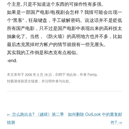
个主意, 只是不知道这个东西的可操作性有多强。
如果是一部国产电影/电视剧会怎样 ? 我猜可能会出现一
个“黑客”，狂敲键盘，手工破解密码。说这话并不是贬低
所有国产电影，只不过是国产电影中表现出来的高科技太
抽象化了。当然，《防火墙》的高明地方也并不多，比如
最后杰克黑掉对方帐户的情节就很有一些无厘头。
其实我的工作倒是和杰克有点相似。
-end.
本文发布于
2006 年 5 月 18 日
，归档于
MyLife
，作者
Fenng
。
转载请保留原文链接，并注明作者与出处。
Post navigation
←
怎么跑出去? 《越狱》第二季
如何删除 OutLook 中的重复邮
猜测
件?
→