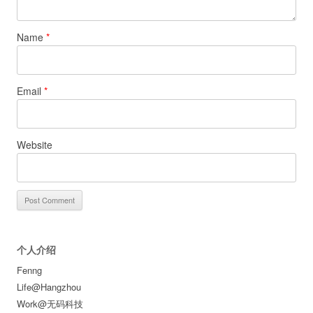
Name
*
Email
*
Website
个人介绍
Fenng
Life@Hangzhou
Work@无码科技