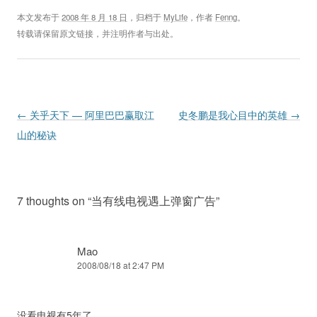
本文发布于
2008 年 8 月 18 日
，归档于
MyLife
，作者
Fenng
。
转载请保留原文链接，并注明作者与出处。
Post navigation
←
关乎天下 — 阿里巴巴赢取江
史冬鹏是我心目中的英雄
→
山的秘诀
7 thoughts on “
当有线电视遇上弹窗广告
”
Mao
2008/08/18 at 2:47 PM
没看电视有5年了…