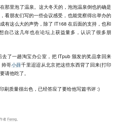
都在那里泡了温泉。这大冬天的，泡泡温泉倒也的确是
渐长，看朋友们写的一些会议感受，也能觉察得出举办的
有这么大的声势，除了 IT168 在后面的支持，也和
想自己这几年也在论坛上获益量多，认识了很多朋
了一趟淘宝办公室，把 ITpub 颁发的奖品拿回来
。帅哥
小薛
千里迢迢从北京把这些东西背了回来(打印
要请他吃了。
印刷质量很出色，已经答应了要给他写篇书评 :)
作者
Fenng
。