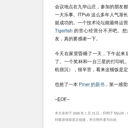
会议地点在九华山庄，参加的朋友
一大乐事。ITPub 这么多年人气
挺成功的。一个技术论坛能最终运营成
Tigerfish
的苦心经营分不开吧。想
友，真的要感谢一下。
今天在家里昏睡了一天，下午起来后去
了。一个奖杯和一台三星的打印机
机很沉），很辛苦，看来这顿饭是定
也抢了一本
Piner 的新书
，第一感觉
–
EOF
–
本文发布于
2008 年 1 月 15 日
，归档于
MyLife
，
转载请保留原文链接，并注明作者与出处。