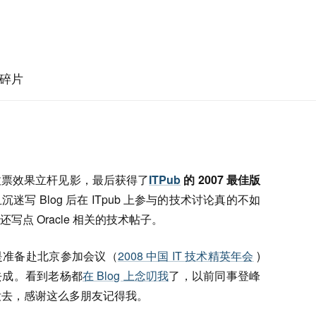
碎片
拉票效果立杆见影，最后获得了
ITPub
的 2007 最佳版
写 Blog 后在 ITpub 上参与的技术讨论真的不如
点 Oracle 相关的技术帖子。
是准备赴北京参加会议（
2008 中国 IT 技术精英年会
)
去成。看到老杨都
在 Blog 上念叨我
了，以前同事登峰
啥没去，感谢这么多朋友记得我。