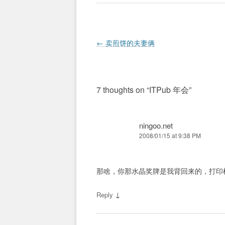
Post navigation
←
卖煎饼的夫妻俩
7 thoughts on “
ITPub 年会
”
ningoo.net
2008/01/15 at 9:38 PM
那啥，你那水晶奖牌是我背回来的，打印
↓
Reply