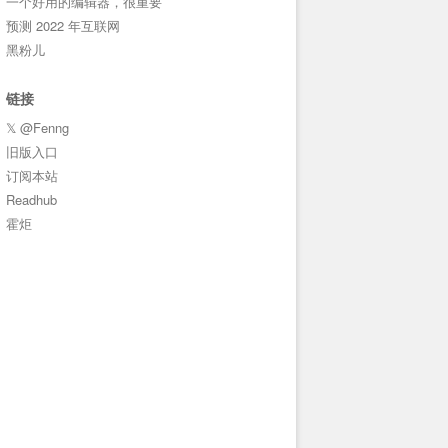
一个好用的编辑器，很重要
预测 2022 年互联网
黑粉儿
链接
𝕏 @Fenng
旧版入口
订阅本站
Readhub
霍炬