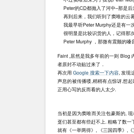
Peter的
CD
都抛入了河中–那是后
再到后来，我们听到了窦唯的云雾
我最早听Peter Murphy还
很明显是比较识货的人，记得那
Peter Murphy ，那微有震颤的
Faint ,居然是我多年前的一则 Blog 
者原封不动贴过来了．
再次用
Google 搜索一下内容
, 发
声息的被传播喽,稍稍有点惊讶.想
正用心写的反而看的人太少.
当初是因为窦唯而关注包豪斯的, 
趸们甚至都有些赶不上. 粗略了数一
就有《一举两得》, 《三国四季》,