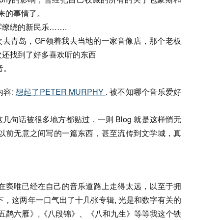
来的事情了。
缭绕的新民乐…….
是有一次去青岛，GF领着我去当地的一家音像店，那个老板
次还找到了好多喜欢听的东西
嗓音。
内容:
想起了PETER MURPHY
. 被不知哪个音乐爱好
现这几句话被很多地方都贴过．一则 Blog 就是这样悄无
起以前无意之间写的一篇东西，甚至流传到文学城，真
现在窦唯已经在自己的音乐道路上走得太远，以至于拥
下，这两年一口气出了十几张专辑, 光是和数字有关的
《五鹊六雁》,《八段锦》、《八和九生》等等我这个铁