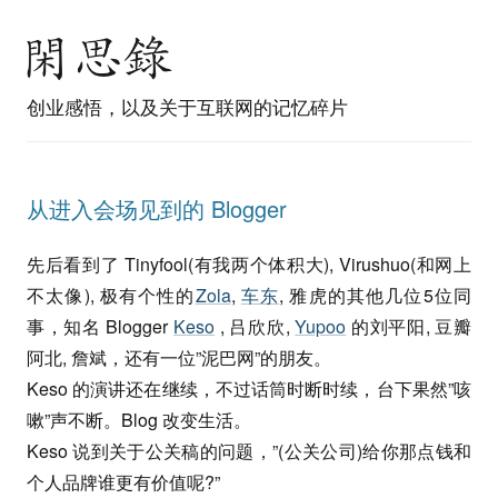
创业感悟，以及关于互联网的记忆碎片
从进入会场见到的 Blogger
先后看到了 Tinyfool(有我两个体积大), Virushuo(和网上
不太像), 极有个性的
Zola
,
车东
, 雅虎的其他几位5位同
事，知名 Blogger
Keso
, 吕欣欣,
Yupoo
的刘平阳, 豆瓣
阿北, 詹斌，还有一位”泥巴网”的朋友。
Keso 的演讲还在继续，不过话筒时断时续，台下果然”咳
嗽”声不断。Blog 改变生活。
Keso 说到关于公关稿的问题，”(公关公司)给你那点钱和
个人品牌谁更有价值呢?”