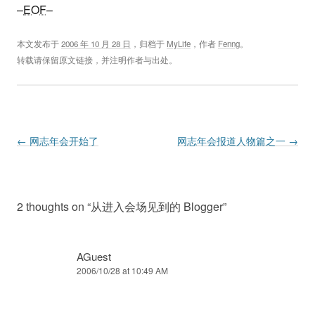
–
EOF
–
本文发布于
2006 年 10 月 28 日
，归档于
MyLife
，作者
Fenng
。
转载请保留原文链接，并注明作者与出处。
Post navigation
←
网志年会开始了
网志年会报道人物篇之一
→
2 thoughts on “
从进入会场见到的 Blogger
”
AGuest
2006/10/28 at 10:49 AM