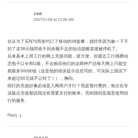
zeal
2007/01/08 at 12:36 AM
自从为了买N70而签约订了移动的38套餐，就经常因为被一下子
扣了这38元钱而收不到余额不足的短信提醒直接被停机了。
后来基本上用工行的网上充值功能，挺方便。但最近工行捣腾动
态电子口令和U盾，不去购买他们的这两种产品每天网上只能交
易最多300块钱（这是他的错误提示信息写的，可实际上我试下
来超过50元就不让转了！），胸闷。
招行的充值好像必须是入网用户才行？我是预付费的，每次在专
业版点充值都说我没有需要支付的账单。否则我到蛮愿意使用招
行的服务。
↓
Reply
zjusxzj