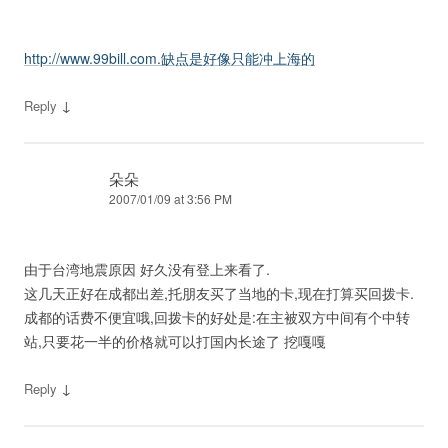
http://www.99bill.com.缺点是好像只能冲上海的
↓
Reply
朵朵
2007/01/09 at 3:56 PM
由于台湾地震原因 好久没有登上来看了.
这几天正好在成都出差,托朋友买了当地的卡,现在打算买回拨卡.
成都的话费不便宜哦,回拨卡的好处是:在主被双方中间有个中转
站,只要花一半的价格就可以打国内长途了 挖嘎嘎
↓
Reply