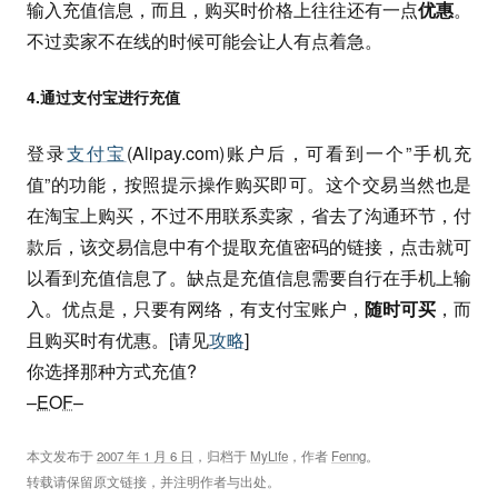
输入充值信息，而且，购买时价格上往往还有一点
优惠
。
不过卖家不在线的时候可能会让人有点着急。
4.通过支付宝进行充值
登录
支付宝
(Alipay.com)账户后，可看到一个”手机充
值”的功能，按照提示操作购买即可。这个交易当然也是
在淘宝上购买，不过不用联系卖家，省去了沟通环节，付
款后，该交易信息中有个提取充值密码的链接，点击就可
以看到充值信息了。缺点是充值信息需要自行在手机上输
入。优点是，只要有网络，有支付宝账户，
随时可买
，而
且购买时有优惠。[请见
攻略
]
你选择那种方式充值?
–
EOF
–
本文发布于
2007 年 1 月 6 日
，归档于
MyLife
，作者
Fenng
。
转载请保留原文链接，并注明作者与出处。