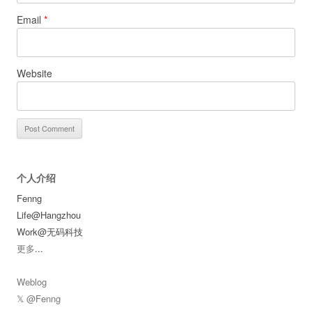
Email
*
Website
个人介绍
Fenng
Life@Hangzhou
Work@无码科技
更多
...
Weblog
𝕏 @Fenng