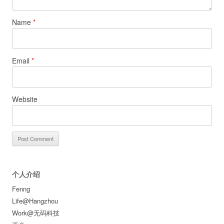
Name
*
Email
*
Website
个人介绍
Fenng
Life@Hangzhou
Work@无码科技