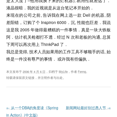
是太大度了–他用我换下来的烂机器), 易用性就差远了．
液晶很暗．我的近视就是从这台笔记本开始的．
来现在的公司之前, 告诉我在网上选一款 Dell 的机器, 阴
差阳错，订购了个 Inspiron 6000．沉, 性能也巨差．我说
这是我 2005 年做得最糟糕的一件事情．真是一块大铁板
阿．估计机关枪都打不透．经过 N 次和老板的沟通, 总算
下周可以再次用上 ThinkPad 了．
我总是觉得, 技术人员如果用的工作工具不够顺手的话, 始
终是一件没有尊严的事情． 或许我有些偏执．
本文发布于
2006 年 4 月 6 日
，归档于
MyLife
，作者
Fenng
。
转载请保留原文链接，并注明作者与出处。
Post navigation
←
从一个DBA的角度读《Spring
新闻网站最好别过愚人节
→
in Action》(中文版)