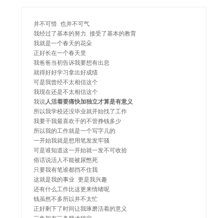
并不可惜 也并不可气

我经过了基本的努力 接受了基本的教育

我就是一个春天的花朵

正好长在一个春天里

我爸爸当初告诉我要想有出息

就得好好学习拿出好成绩

可是我曾经不太相信这个

我现在还是不太相信这个

我说
人活着要痛快加独立才算是有意义
所以我学校还没毕业就开始找了工作

我要干我最喜欢干的不管挣钱多少

所以我的工作就是一个写字儿的

一开始我就是想用笔发发牢骚

可是谁知道这一开始就一发不可收拾

俗话说活人不能被尿憋死

只要我有笔谁都挡不住我

这就是我的事业 更是我兴趣

还有什么工作比这更来情绪呢

钱虽然不多所以并不太忙

正好剩下了时间让我琢磨活着的意义
