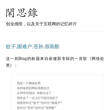
创业感悟，以及关于互联网的记忆碎片
蚊子,困难户,苍孙,假装酷
这一则Blog的标题来自崔健新专辑的一首歌《网络处
男》：
我是一个网络处男

各种各样的网站我都去过

从98年到现在 转眼过去了

我学会了一点儿打字就没别的了

我曾经叫过"蚊子"也叫过"困难户"

也叫过"苍孙"也叫过"假装酷"
