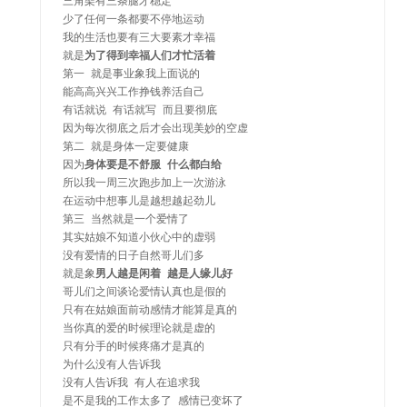
三角架有三条腿才稳定

少了任何一条都要不停地运动

我的生活也要有三大要素才幸福

就是
为了得到幸福人们才忙活着
第一 就是事业象我上面说的

能高高兴兴工作挣钱养活自己

有话就说 有话就写 而且要彻底

因为每次彻底之后才会出现美妙的空虚

第二 就是身体一定要健康

因为
身体要是不舒服 什么都白给
所以我一周三次跑步加上一次游泳

在运动中想事儿是越想越起劲儿

第三 当然就是一个爱情了

其实姑娘不知道小伙心中的虚弱

没有爱情的日子自然哥儿们多

就是象
男人越是闲着 越是人缘儿好
哥儿们之间谈论爱情认真也是假的

只有在姑娘面前动感情才能算是真的

当你真的爱的时候理论就是虚的

只有分手的时候疼痛才是真的

为什么没有人告诉我

没有人告诉我 有人在追求我

是不是我的工作太多了 感情已变坏了
