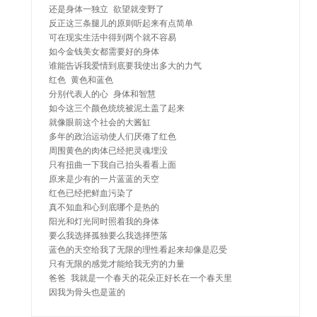
还是身体一独立 欲望就变野了

反正这三条腿儿的原则听起来有点简单

可在现实生活中得到两个就不容易

如今金钱美女都需要好的身体

谁能告诉我爱情到底要我使出多大的力气

红色 黄色和蓝色

分别代表人的心 身体和智慧

如今这三个颜色统统被泥土盖了起来

就像眼前这个社会的大酱缸

多年的政治运动使人们厌倦了红色

周围黄色的肉体已经把灵魂埋没

只有扭曲一下我自己抬头看看上面

原来是少有的一片蓝蓝的天空

红色已经把鲜血污染了

真不知血和心到底哪个是热的

阳光和灯光同时照着我的身体

要么我选择孤独要么我选择堕落

蓝色的天空给我了无限的理性看起来却像是忍受

只有无限的感觉才能给我无穷的力量

爸爸 我就是一个春天的花朵正好长在一个春天里

因我为骨头也是蓝的