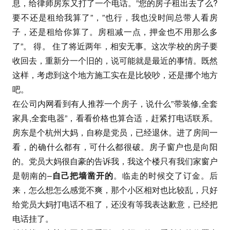
息，给律师房东又打了一个电话。”您的房子租出去了么?
要不还是租给我算了”，”也行，我也没时间总带人看房
子，还是租给你算了。房租减一点，押金也不用那么多
了”。 得。 住了将近两年，相安无事。这次学校的房子要
收回去，重新分一个旧的，说可能就是最近的事情。既然
这样，考虑到这个地方施工实在是比较吵，还是挪个地方
吧。
在公司内网看到有人推荐一个房子，说什么”带装修,全套
家具,全套电器”，看看价格也算合适，赶紧打电话联系。
房东是个杭州大妈，自称是党员，已经退休。进了房间一
看，的确什么都有，可什么都很破。房子窗户也是向阳
的。党员大妈很自豪的告诉我，我这个楼只有我们家窗户
是朝南的–
自己把墙凿开的
。临走的时候交了订金。后
来，怎么想怎么感觉不爽，那个小区相对也比较乱，只好
给党员大妈打电话不租了，还没有等我表达歉意，已经把
电话挂了。