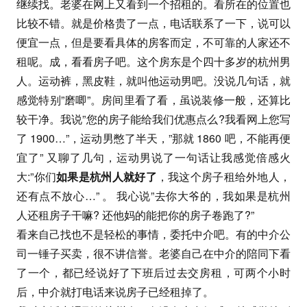
继续找。老婆在网上又看到一个招租的。看所在的位置也
比较不错。就是价格贵了一点，电话联系了一下，说可以
便宜一点，但是要看具体的房客而定，不可靠的人家还不
租呢。成，看看房子吧。这个房东是个四十多岁的杭州男
人。运动裤，黑皮鞋，就叫他运动男吧。没说几句话，就
感觉特别”磨唧”。房间里看了看，虽说装修一般，还算比
较干净。我说”您的房子能给我们优惠点么?我看网上您写
了 1900…”，运动男憋了半天，”那就 1860 吧，不能再便
宜了” 又聊了几句，运动男说了一句话让我感觉倍感火
大:”你们
如果是杭州人就好了
，我这个房子租给外地人，
还有点不放心…” 。 我心说”去你大爷的，我如果是杭州
人还租房子干嘛? 还他妈的能把你的房子卷跑了?”
看来自己找也不是轻松的事情，委托中介吧。有的中介公
司一锤子买卖，很不讲信誉。老婆自己在中介的陪同下看
了一个，都已经说好了下班后过去交房租，可两个小时
后，中介就打电话来说房子已经租掉了。