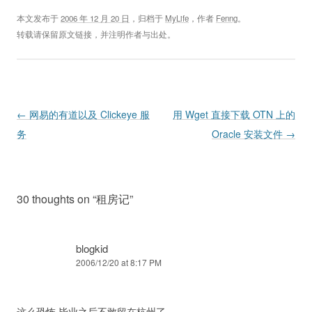
本文发布于
2006 年 12 月 20 日
，归档于
MyLife
，作者
Fenng
。
转载请保留原文链接，并注明作者与出处。
Post navigation
←
网易的有道以及 Clickeye 服
用 Wget 直接下载 OTN 上的
务
Oracle 安装文件
→
30 thoughts on “
租房记
”
blogkid
2006/12/20 at 8:17 PM
这么恐怖,毕业之后不敢留在杭州了….