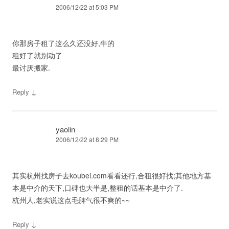
2006/12/22 at 5:03 PM
你那房子租了这么久还没好,牛的
租好了就别动了
最讨厌搬家.
↓
Reply
yaolin
2006/12/22 at 8:29 PM
其实杭州找房子去koubei.com看看还行,合租很好找;其他地方基
本是中介的天下,口碑也大半是,整租的话基本是中介了.
杭州人,老实说这点毛脾气很不爽的~~
↓
Reply