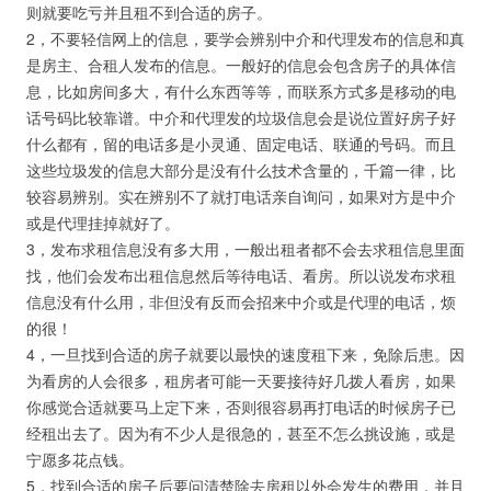
则就要吃亏并且租不到合适的房子。
2，不要轻信网上的信息，要学会辨别中介和代理发布的信息和真
是房主、合租人发布的信息。一般好的信息会包含房子的具体信
息，比如房间多大，有什么东西等等，而联系方式多是移动的电
话号码比较靠谱。中介和代理发的垃圾信息会是说位置好房子好
什么都有，留的电话多是小灵通、固定电话、联通的号码。而且
这些垃圾发的信息大部分是没有什么技术含量的，千篇一律，比
较容易辨别。实在辨别不了就打电话亲自询问，如果对方是中介
或是代理挂掉就好了。
3，发布求租信息没有多大用，一般出租者都不会去求租信息里面
找，他们会发布出租信息然后等待电话、看房。所以说发布求租
信息没有什么用，非但没有反而会招来中介或是代理的电话，烦
的很！
4，一旦找到合适的房子就要以最快的速度租下来，免除后患。因
为看房的人会很多，租房者可能一天要接待好几拨人看房，如果
你感觉合适就要马上定下来，否则很容易再打电话的时候房子已
经租出去了。因为有不少人是很急的，甚至不怎么挑设施，或是
宁愿多花点钱。
5，找到合适的房子后要问清楚除去房租以外会发生的费用，并且