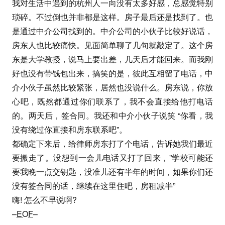
我对生活中遇到的杭州人一向没有太多好感，总感觉特别
琐碎。不过倒也并非都是这样。房子最后还是找到了。也
是通过中介公司找到的。中介公司的小伙子比较好说话，
房东人也比较痛快。见面简单聊了几句就敲定了。这个房
东是大学教授，说马上要出差，几天后才能回来。而我刚
好也没有带钱包出来，搞笑的是，彼此互相留了电话，中
介小伙子虽然比较紧张，居然也没说什么。房东说，你放
心吧，既然都通过你们联系了，我不会直接给他打电话
的。两天后，签合同。我还和中介小伙子说笑 “你看，我
没有绕过你直接和房东联系吧”。
都确定下来后，给律师房东打了个电话，告诉她我们最近
要搬走了。没想到一会儿电话又打了回来，”学校可能还
要我晚一点交钥匙，没准儿还有半年的时间，如果你们还
没有签合同的话，继续在这里住吧，房租减半”
嗨! 怎么不早说啊?
–
EOF
–