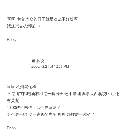
呵呵. 劳苦大众的日子就是这么不好过啊.
我还想去杭州呢. :)
↓
Reply
董不说
2006/12/21 at 12:26 PM
呵呵 杭州就这样
不过我在邮电新村租过一套房子 还不错 那离浙大西溪校区近 还
有黄龙
1900的价格你可以住在黄龙了
买个房子吧 要不先买个房车 呵呵 那样房子就省了
↓
Reply