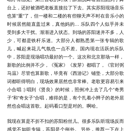
台上，还好被酒吧老板直接拉了下去。其实苏阳现场音乐
也算”重”了，但一楼和二楼的有些聊天声不时在音乐小的
时候居然能直盖过来，真他妈的… 乐队四个人似乎并未
受到多大干扰。渐渐进入状态。到场的苏阳迷并不多，人
少，可都是铁杆乐迷。大部分人都熟悉第一张专辑的歌
儿，喊起来花儿气氛也一点不差。国内现在活跃的乐队
中，苏阳是现场唱功最好的一个。这次和北京那场一样，
新歌的比例并不少，《冤家》《发芽》都唱了，《官封弼
马温》尽管也算新歌，毕竟有《西游记》铺垫，大部分歌
词都听得明白，现场效果居然也非常棒。老歌更容易引来
小合唱 :) 唱到《贤良》的时候，照例冲上去了几个”奇男
子”和”奇女子”合唱，难得的是，有个扎着小辫子的老外居
然也会唱这首歌。起码看口型是对的。啊哈。
我现在算是不折不扣的苏阳粉丝儿。很多乐队听现场反而
感觉不如听专辑，苏阳是个例外。 另外，推荐一下在上