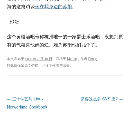
海的这篇访谈
坐在我身边的苏阳
。
–
EOF
–
这个黄楼酒吧号称杭州唯一的一家爵士乐酒吧，没想到原
有的气氛真他妈的烂。难为苏阳他们几个了。
本文发布于
2009 年 5 月 19 日
，归档于
MyLife
，作者
Fenng
。
转载请保留原文链接，并注明作者与出处。
Post navigation
←
三十学艺与 Linux
需要这么多 SNS 麽?
→
Networking Cookbook