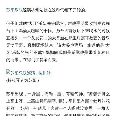
苏阳乐队
巡演杭州站就在这种气氛下开始的。
伢子组建的”大牙”乐队先头暖场，吉他手明显收到左边舞
台下面喝酒人喧哗的干扰。乃至四首歌后下来喝水的时候
直摇头。一个头发花白的大爷坐在那里对震耳欲聋的音乐
无动于衷。直到暖场结束，该大爷也离场，难道他是”大
牙”乐队的粉丝不成? 恍惚间我倒是感觉他是带着某种目
的而来，在得到了答案而去。
(持箱琴者为苏阳.)
苏阳出现，一身黑，布鞋，瘦，有精气神。”骑骡子呀么
上高山呀，上高山呀吗望平川那，平川里有那个牡丹的花
开鲜”，妈的，带劲儿！这歌一个人唱就没意思，一堆人
唱才有感觉。第二首歌的时候，醉酒挑衅者居然跑到了舞