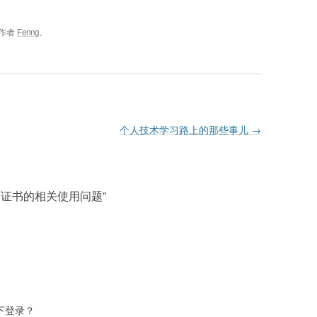
作者
Fenng
。
个人技术学习路上的那些事儿
→
件、证书的相关使用问题
”
核下登录？