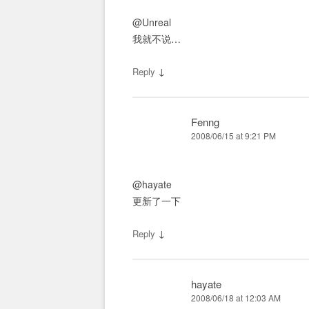
@Unreal
我就不说…
↓
Reply
Fenng
2008/06/15 at 9:21 PM
@hayate
更新了一下
↓
Reply
hayate
2008/06/18 at 12:03 AM