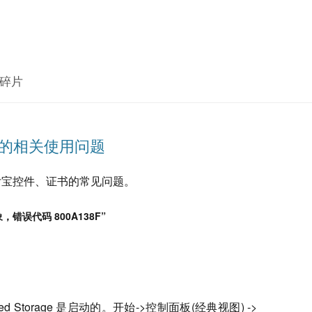
碎片
证书的相关使用问题
使用支付宝控件、证书的常见问题。
象，错误代码 800A138F
”
otected Storage 是启动的。开始->控制面板(经典视图) ->