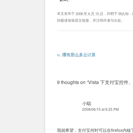
本文发布于
2008 年 6 月 15 日
，归档于
MyLife
，
转载请保留原文链接，并注明作者与出处。
Post navigation
←
哪有那么多云计算
9 thoughts on “
Vista 下支付宝控
小聪
2008/06/15 at 6:25 PM
我就希望，支付宝何时可以在firefox内