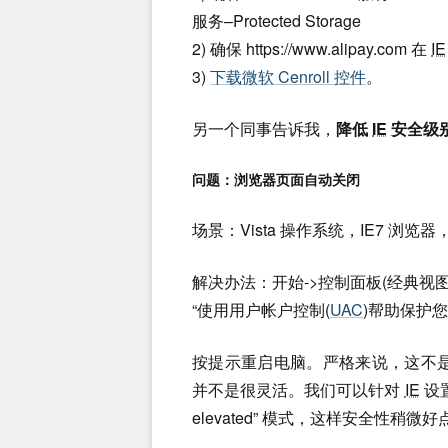
服务–Protected Storage
2) 确保 https://www.alipay.com 在
IE
3)
下载微软 Cenroll 控件
。
另一个同事告诉我，
降低
IE
安全级
问题：浏览器页面自动关闭
场景：Vista 操作系统，IE7 
解决办法：开始->控制面板(经典视图) 
“使用用户帐户控制(
UAC
)帮助保护您
按提示重启电脑。严格来说，这不是个很
并不是很灵活。我们可以针对
IE
设置下
elevated” 模式，这样安全性稍微好