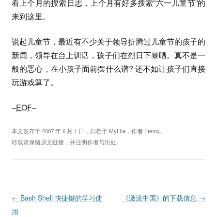
看上个月的搜索日志，上个月有好多搜索”六一儿童节”的
来到这里。
说起儿童节，最近有不少关于领导折腾过儿童节的孩子的
新闻，领导在台上训话，孩子们在烈日下暴晒。真不是一
般的恶心，在小孩子面前摆什么谱? 还不如让孩子们直接
玩游戏算了。
–
EOF
–
本文发布于
2007 年 6 月 1 日
，归档于
MyLife
，作者
Fenng
。
转载请保留原文链接，并注明作者与出处。
Post navigation
←
Bash Shell 快捷键的学习使
《激流中国》的下载信息
→
用