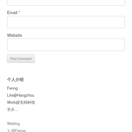
Email
*
Website
个人介绍
Fenng
Life@Hangzhou
Work@无码科技
更多
...
Weblog
𝕏 @Fenng