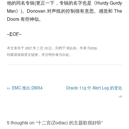
他的同名专辑(更正一下，专辑的名字也是《Hurdy Gurdy
Man》)。Donovan 对声线的控制很有意思。感觉和 The
Doors 有些神似。
–
EOF
–
本文发布于
2007 年 7 月 18 日
，归档于
MyLife
，作者
Fenng
。
转载请保留原文链接，并注明作者与出处。
Post navigation
←
EMC 推出 DMX4
Oracle 11g 中 Alert Log 的变化
→
5 thoughts on “
十二宫(Zodiac) 的主题歌很好听
”