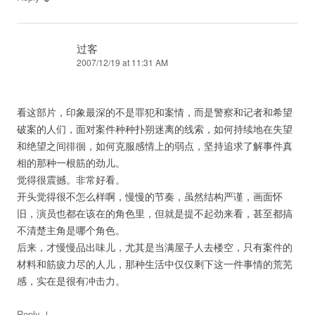
过客
2007/12/19 at 11:31 AM
看这部片，印象最深的不是罪犯和案情，而是警察和记者和希望
破案的人们，面对案件种种扑朔迷离的线索，如何持续地在失望
和绝望之间徘徊，如何克服感情上的弱点，坚持追求了解事件真
相的那种一根筋的劲儿。
觉得很震撼。非常好看。
开头觉得很不怎么样啊，慢慢的节奏，虽然结构严谨，画面怀
旧，演员也都在该在的角色里，但就是提不起劲来看，甚至都搞
不清楚主角是哪个角色。
后来，才慢慢品出味儿，尤其是当满屋子人去楼空，只有案件的
材料和筋疲力尽的人儿，那种生活中仅仅剩下这一件事情的荒芜
感，实在是很有冲击力。
↓
Reply