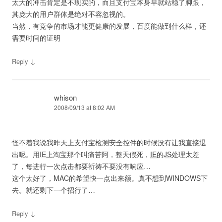
太大的冲击肯定是不现实的，而且支付宝本身早就站稳了脚跟，
其庞大的用户群体是绝对不容忽视的。
当然，有竞争的市场才能更健康的发展，百度能做到什么样，还
需要时间的证明
↓
Reply
whison
2008/09/13 at 8:02 AM
怪不着我说我昨天上支付宝检测安全控件的时候没有让我直接退
出呢。用
IE
上淘宝那个叫痛苦阿，整天假死，
IE
的
JS
处理太差
了，每进行一次点击都要祈祷不要没有响应…
这个太好了，MAC的希望快一点出来额。真不想到WINDOWS下
去。就还剩下一个招行了…
↓
Reply