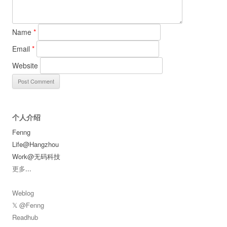
Name
*
Email
*
Website
个人介绍
Fenng
Life@Hangzhou
Work@无码科技
更多
...
Weblog
𝕏 @Fenng
Readhub