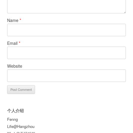
Name
*
Email
*
Website
个人介绍
Fenng
Life@Hangzhou