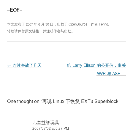
–
EOF
–
本文发布于
2007 年 6 月 30 日
，归档于
OpenSource
，作者
Fenng
。
转载请保留原文链接，并注明作者与出处。
Post navigation
←
连续奋战了几天
给 Larry Ellison 的公开信，事关
AWR 与 ASH
→
One thought on “
再说 Linux 下恢复 EXT3 Superblock
”
儿童益智玩具
2007/07/02 at 5:27 PM