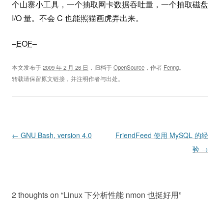
个山寨小工具，一个抽取网卡数据吞吐量，一个抽取磁盘
I/O 量。不会 C 也能照猫画虎弄出来。
–
EOF
–
本文发布于
2009 年 2 月 26 日
，归档于
OpenSource
，作者
Fenng
。
转载请保留原文链接，并注明作者与出处。
Post navigation
←
GNU Bash, version 4.0
FriendFeed 使用 MySQL 的经
验
→
2 thoughts on “
Linux 下分析性能 nmon 也挺好用
”