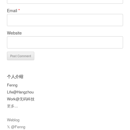
Email
*
Website
个人介绍
Fenng
Life@Hangzhou
Work@无码科技
更多
...
Weblog
𝕏 @Fenng