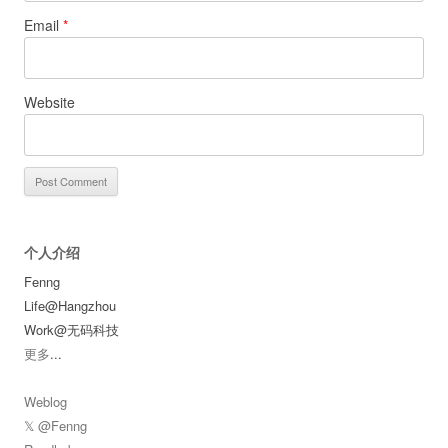
Email
*
Website
个人介绍
Fenng
Life@Hangzhou
Work@无码科技
更多
...
Weblog
𝕏 @Fenng