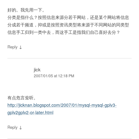
好的。我先用一下。
分类是指什么？按照信息来源分若干网站，还是某个网站将信息
分成若干频道，抑或是按照资讯类型将来源于不同网站的同类型
信息手工归到一类中去，而这手工是指我们自己喜好去分？
↓
Reply
jick
2007/01/05 at 12:18 PM
有点危言耸听。
http://jicknan.blogspot.com/2007/01/mysql-mysql-gplv3-
gplv2gplv2-or-later.html
↓
Reply