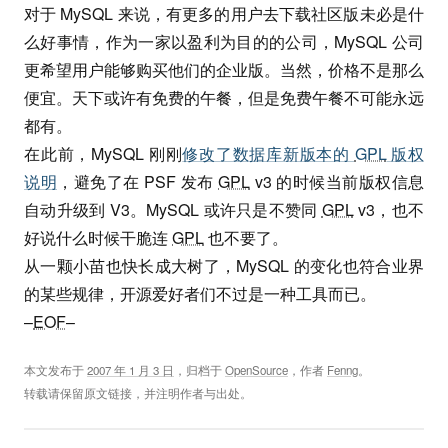
对于 MySQL 来说，有更多的用户去下载社区版未必是什
么好事情，作为一家以盈利为目的的公司，MySQL 公司
更希望用户能够购买他们的企业版。当然，价格不是那么
便宜。天下或许有免费的午餐，但是免费午餐不可能永远
都有。
在此前，MySQL 刚刚
修改了数据库新版本的
GPL
版权
说明
，避免了在 PSF 发布
GPL
v3 的时候当前版权信息
自动升级到 V3。MySQL 或许只是不赞同
GPL
v3，也不
好说什么时候干脆连
GPL
也不要了。
从一颗小苗也快长成大树了，MySQL 的变化也符合业界
的某些规律，开源爱好者们不过是一种工具而已。
–
EOF
–
本文发布于
2007 年 1 月 3 日
，归档于
OpenSource
，作者
Fenng
。
转载请保留原文链接，并注明作者与出处。