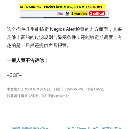
这个插件几乎能搞定 Nagios Alert检查的方方面面，具备
足够丰富的的过滤规则与显示条件；还能够定期调度；有
趣的是，居然还提供声音报警。
一般人我不告诉他！
–
EOF
–
本文发布于
2008 年 3 月 5 日
，归档于
OpenSource
，作者
Fenng
。
转载请保留原文链接，并注明作者与出处。
Post navigation
←
密码提示问题的设计
有关 Alexa 与 AOL 部署集群文