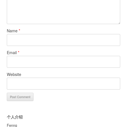
Name
*
Email
*
Website
个人介绍
Fenng