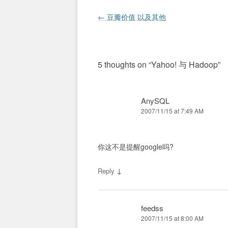
Post navigation
←
豆瓣价值 以及其他
5 thoughts on “
Yahoo! 与 Hadoop
”
AnySQL
2007/11/15 at 7:49 AM
你这不是提醒google吗?
↓
Reply
feedss
2007/11/15 at 8:00 AM