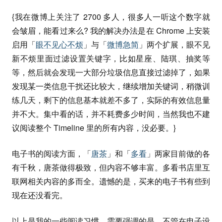
{我在微博上关注了 2700 多人，很多人一听这个数字就
会皱眉，能看过来么? 我的解决办法是在 Chrome 上安装
启用「
眼不见心不烦
」与「
微博急简
」两个扩展，眼不见
新不烦里面过滤设置关键字，比如星座、陆琪、抽奖等
等，然后就会发现一大部分垃圾信息直接过滤掉了，如果
发现某一类信息干扰还比较大，继续增加关键词，稍微训
练几天，剩下的信息基本就差不多了，实际的有效信息量
并不大。集中看的话，并不耗费多少时间，当然我也不建
议阅读整个 Timeline 里的所有内容，没必要。}
电子书的阅读方面，「
唐茶
」和「
多看
」两家目前做的各
有千秋，唐茶做得极致，但内容不够丰富。多看书店里互
联网相关内容的多而全。遗憾的是，买来的电子书有些到
现在还没看完。
以上是我的一些阅读习惯。需要强调的是，不管在电子设