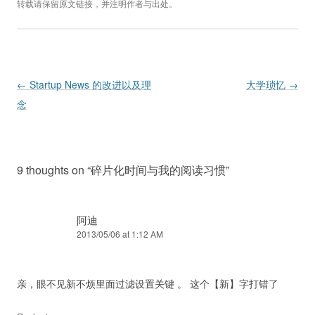
转载请保留原文链接，并注明作者与出处。
Post navigation
←
Startup News 的改进以及理
大学琐忆
→
念
9 thoughts on “
碎片化时间与我的阅读习惯
”
阿迪
2013/05/06 at 1:12 AM
亲，眼不见新不烦里面过滤设置关键 。 这个【新】字打错了