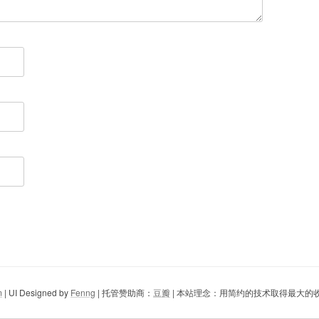
m
| UI Designed by
Fenng
| 托管赞助商：
豆瓣
| 本站理念：用简约的技术取得最大的收益