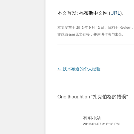
本文首发: 福布斯中文网 (
URL
)。
本文发布于
2012 年 9 月 12 日
，归档于
Review
转载请保留原文链接，并注明作者与出处。
Post navigation
←
技术布道的个人经验
One thought on “
扎克伯格的错误
”
有图小站
2013/01/07 at 6:18 PM