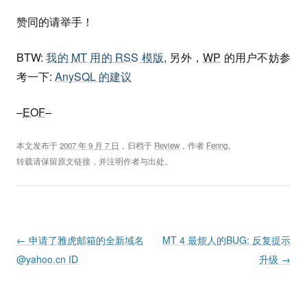
赞同的请举手！
BTW:
我的
MT
用的
RSS
模版
, 另外，
WP
的用户不妨参
考一下:
AnySQL 的建议
–
EOF
–
本文发布于
2007 年 9 月 7 日
，归档于
Review
，作者
Fenng
。
转载请保留原文链接，并注明作者与出处。
Post navigation
←
申请了雅虎邮箱的全新域名
MT 4 最烦人的BUG: 反复提示
@yahoo.cn ID
升级
→