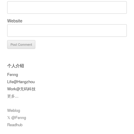
Website
个人介绍
Fenng
Life@Hangzhou
Work@无码科技
更多
...
Weblog
𝕏 @Fenng
Readhub