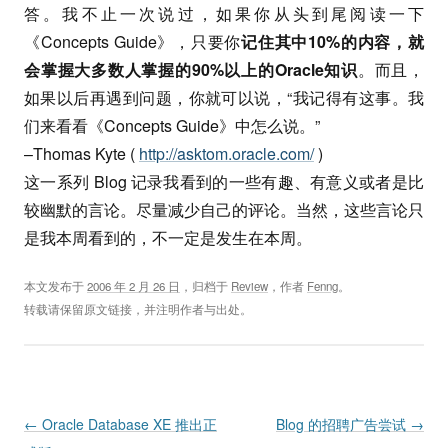
答。我不止一次说过，如果你从头到尾阅读一下
《Concepts Guide》，只要你
记住其中10%的内容，就
会掌握大多数人掌握的90%以上的Oracle知识
。而且，
如果以后再遇到问题，你就可以说，“我记得有这事。我
们来看看《Concepts Guide》中怎么说。”
–Thomas Kyte (
http://asktom.oracle.com/
)
这一系列 Blog 记录我看到的一些有趣、有意义或者是比
较幽默的言论。尽量减少自己的评论。当然，这些言论只
是我本周看到的，不一定是发生在本周。
本文发布于
2006 年 2 月 26 日
，归档于
Review
，作者
Fenng
。
转载请保留原文链接，并注明作者与出处。
Post navigation
←
Oracle Database XE 推出正
Blog 的招聘广告尝试
→