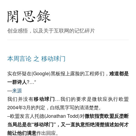
创业感悟，以及关于互联网的记忆碎片
本周言论 之 移动球门
实在怀疑在(Google)黑板报上露脸的工程师们，
难道都是
一群诗人
?…”
—
来源
我们并没有
移动球门
…我们的要求是微软应执行欧盟
2004年3月的判定，白纸黑字写的清清楚楚。
–欧盟发言人托德(Jonathan Todd)对
微软指责欧盟反垄断
当局总是在“移动球门”，又一直执意拒绝清楚描述如何才
能让他们满意
作出回应。