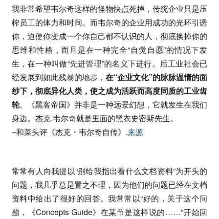
我非常希望韦尔奇这样的怪物快点死掉，传统企业只是压
榨员工的体力和时间。而韦尔奇的企业用成功的光环引诱
你，迫使你变成一个你自己都不认识的人，彻底换掉你的
思维和性格，而且是在一种完全“自觉自愿”的情况下发
生，在一种叫做“先进管理”的名义下进行。后工业社会已
经发展到如此残暴的地步，
在“企业文化”的脉脉温情的面
纱下，彻底异化人类，使之成为活跃而高度同质的工业齿
轮
。《黑客帝国》并非是一种远景幻想，它就发生在我们
身边。杰克.韦尔奇就是里面的黑衣史密斯先生。
–和菜头评《杰克・韦尔奇自传》.
来源
常常有人向我提以“别给我指出看什么文档资料”为开头的
问题，我几乎总是置之不理，因为他们的问题已经在文档
资料中给出了很好的回答。我常常以“好的，关于这个问
题，《Concepts Guide》在某节是这样说的……”开始回