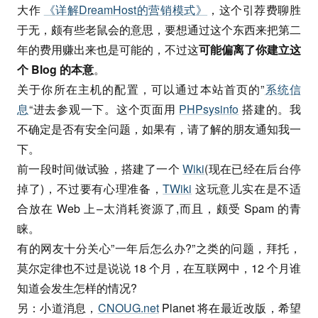
大作
《详解DreamHost的营销模式》
，这个引荐费聊胜
于无，颇有些老鼠会的意思，要想通过这个东西来把第二
年的费用赚出来也是可能的，不过这
可能偏离了你建立这
个 Blog 的本意
。
关于你所在主机的配置，可以通过本站首页的”
系统信
息
“进去参观一下。这个页面用
PHPsysinfo
搭建的。我
不确定是否有安全问题，如果有，请了解的朋友通知我一
下。
前一段时间做试验，搭建了一个
Wiki
(现在已经在后台停
掉了)，不过要有心理准备，
TWiki
这玩意儿实在是不适
合放在 Web 上–太消耗资源了,而且，颇受 Spam 的青
睐。
有的网友十分关心”一年后怎么办?”之类的问题，拜托，
莫尔定律也不过是说说 18 个月，在互联网中，12 个月谁
知道会发生怎样的情况?
另：小道消息，
CNOUG.net
Planet 将在最近改版，希望