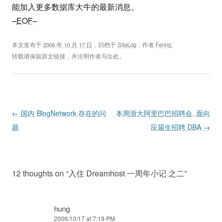
能加入更多数据库大牛的最新消息。
–
EOF
–
本文发布于
2006 年 10 月 17 日
，归档于
SiteLog
，作者
Fenng
。
转载请保留原文链接，并注明作者与出处。
Post navigation
←
国内 BlogNetwork 存在的问
本周浙大阿里巴巴招聘会. 面向
题
应届生招聘 DBA
→
12 thoughts on “
入住 Dreamhost 一周年小记 之二
”
hung
2006/10/17 at 7:19 PM