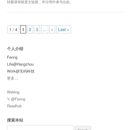
转载请保留原文链接，并注明作者与出处。
Post navigation
1 / 4
1
2
3
...
»
Last »
个人介绍
Fenng
Life@Hangzhou
Work@无码科技
更多
...
Weblog
𝕏 @Fenng
Readhub
搜索本站
Search