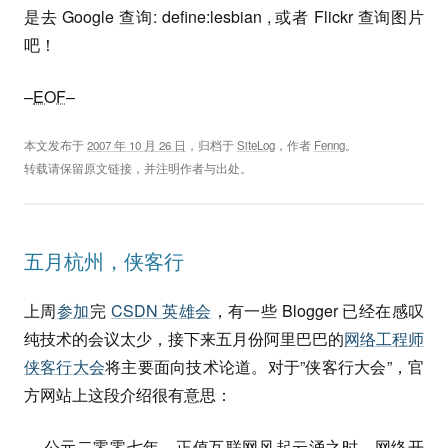
是去 Google 查询: define:lesbian , 或者 Flickr 查询图片
吧！
–
EOF
–
本文发布于
2007 年 10 月 26 日
，归档于
SiteLog
，作者
Fenng
。
转载请保留原文链接，并注明作者与出处。
五月杭州，侠客行
上周
参加
完
CSDN 英雄会
，有一些 Blogger 已经在感叹
纯技术的会议太少，接下来五月份阿里巴巴的
网络工程师
侠客行大会
将主要面向技术论道。对于”侠客行大会”，官
方网站上这段介绍很有意思：
公元二零零七年，正值互联网风起云涌之时，网络开