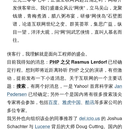
发侠客辈出。我们盛邀众风云“网侠”，立马吴山，龙聚
钱塘，青梅煮酒，腊八粥布宴，研修“网侠岛”石壁图
谱，论道互联网世纪之变。群英荟萃，集思广益，纵
目一望，洋洋大观，问“网”间武艺侠情，直叫人慕名而
往。
侠客行，我理解就是面向工程师的盛会。
目前我得知的消息：
PHP
之父 Rasmus Lerdorf
已经确
定行程。想到即将近距离聆听
PHP
之父的演讲，有些激
动，提前发布一下小道消息。关于互联网的一个主要话
题：
搜索
，有两个好消息，一是 Yahoo! 首席科学家
Jan
Pedersen
已经确定; 另外一个是国内将有很多搜索顶尖
专家将会参加，包括
百度
、
雅虎中国
、
酷讯
等多家公司的
多位专家。
我另外也向组织该会的同事推荐了
del.icio.us
的 Joshua
Schachter 与
Lucene
背后的大师 Doug Cutting。国内的