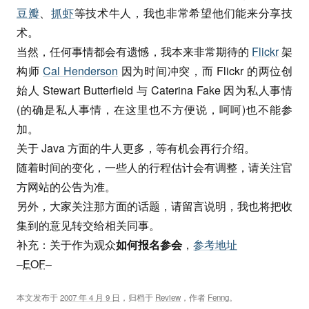
豆瓣
、
抓虾
等技术牛人，我也非常希望他们能来分享技
术。
当然，任何事情都会有遗憾，我本来非常期待的
Flickr
架
构师
Cal Henderson
因为时间冲突，而 Flickr 的两位创
始人 Stewart Butterfield 与 Caterina Fake 因为私人事情
(的确是私人事情，在这里也不方便说，呵呵)也不能参
加。
关于 Java 方面的牛人更多，等有机会再行介绍。
随着时间的变化，一些人的行程估计会有调整，请关注官
方网站的公告为准。
另外，大家关注那方面的话题，请留言说明，我也将把收
集到的意见转交给相关同事。
补充：关于作为观众
如何报名参会
，
参考地址
–
EOF
–
本文发布于
2007 年 4 月 9 日
，归档于
Review
，作者
Fenng
。