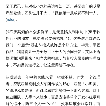
至于腾讯，从对张小龙的采访可知一斑。甚至去年的明星
产品微信，团队也并不大，「微信第一批成员不到十人」
(
refer
)。
我不厌其烦的举众多例子，是无意陷入到争论中(至于软
件行业的朋友，就更没必要来抬杠了)。这些信息或许给
我们一个启示: 游击队模式或许是个好方法。毕竟，军团
作战，我是说几十乃至数百上千人的协同开发，实际上给
协调和沟通带来了相当大的挑战，与其投入昂贵的管理成
本，不如反其道行之，让这些问题不存在。
从我过去一年中的实践来看，收效不错。作为一个管理
者，应该尽量克制投入军团作战的野心，尽管「小即美」
的道理浅显易懂，但跳出思维定势似乎不那么容易。对于
创业团队，人手本来就少，更是应该将单个开发小组尽可
能的缩小，两三个人一个小组，效率应该会非常好，而