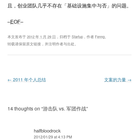
且，创业团队几乎不存在「基础设施集中与否」的问题。
–
EOF
–
本文发布于
2012 年 1 月 29 日
，归档于
Startup
，作者
Fenng
。
转载请保留原文链接，并注明作者与出处。
Post navigation
←
2011 年个人总结
文案的力量
→
14 thoughts on “
游击队 vs. 军团作战
”
halfbloodrock
2012/01/29 at 4:13 PM